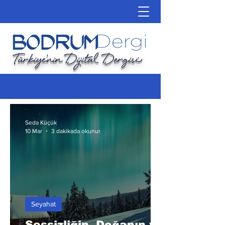
Türkiye'nin Dijital Dergisi
Seda Küçük
10 Mar
3 dakikada okunur
Seyahat
Sessizliğin, Doğanın ve