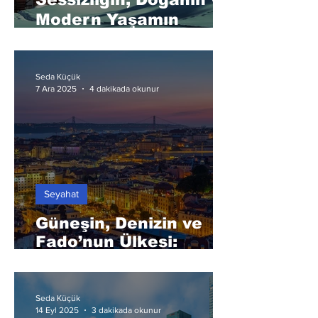
Modern Yaşamın
Ülkesi: Finlandiya
Seda Küçük
7 Ara 2025
4 dakikada okunur
Seyahat
Güneşin, Denizin ve
Fado’nun Ülkesi:
Portekiz
Seda Küçük
14 Eyl 2025
3 dakikada okunur