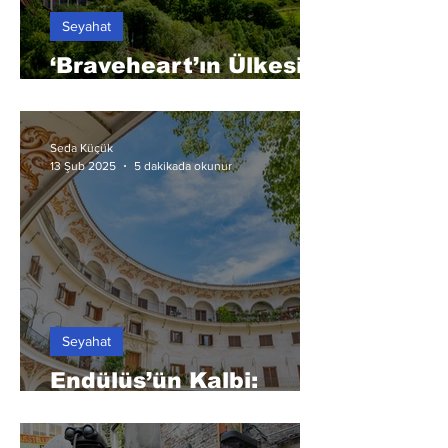
Seyahat
‘Braveheart’ın Ülkesi:
İskoçya
Seda Küçük
5 dakikada okunur
13 Şub 2025
Seyahat
Endülüs’ün Kalbi:
Sevilla