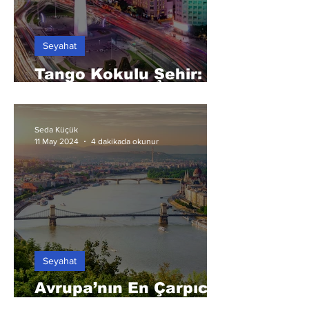
Seyahat
Tango Kokulu Şehir:
Buenos Aires
Seda Küçük
11 May 2024
4 dakikada okunur
Seyahat
Avrupa’nın En Çarpıcı
Şehri: Budapeşte