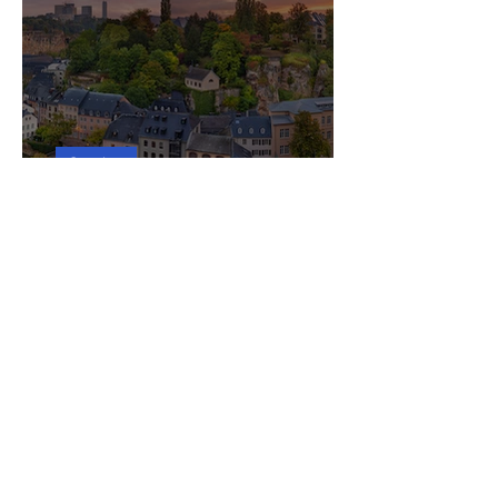
Seyahat
Zenginliğin Başkenti:
Lüksemburg
Seda Küçük
15 Kas 2022
3 dakikada okunur