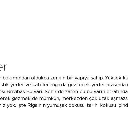
er
 bakımından oldukça zengin bir yapıya sahip. Yüksek kulel
ristik yerler ve kafeler Riga’da gezilecek yerler arasında 
si Brivibas Bulvarı. Şehir de zaten bu bulvarın etrafınd
rüyerek gezmek de mümkün, merkezden çok uzaklaşmazs
nız yok. İşte Riga’nın yumuşak dokusu, tarihi kokusu içind