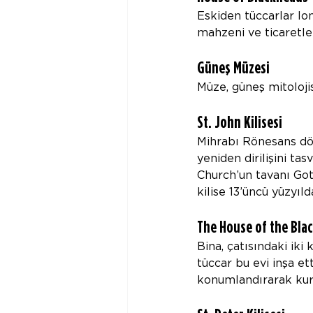
Eskiden tüccarlar lo
mahzeni ve ticaretle 
Güneş Müzesi
Müze, güneş mitolojis
St. John Kilisesi
Mihrabı Rönesans dön
yeniden dirilişini ta
Church’un tavanı Got
kilise 13’üncü yüzyıl
The House of the Blac
Bina, çatısındaki iki
tüccar bu evi inşa et
konumlandırarak kuru