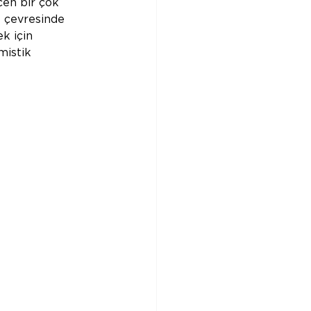
en bir çok 
ı çevresinde 
k için 
mistik 