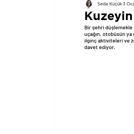
Seda Küçük
3 Oc
Kuzeyin 
Bir şehri düşlemekle b
uçağın, otobüsün ya d
ilginç aktiviteleri ve
davet ediyor.