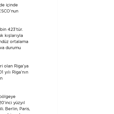
 de içinde 
NESCO’nun 
in 423’tür. 
k kışlarıyla 
ündüz ortalama 
ava durumu 
ri olan Riga’ya 
 yılı Riga’nın 
n 
 bölgeye 
’inci yüzyıl 
. Berlin, Paris, 