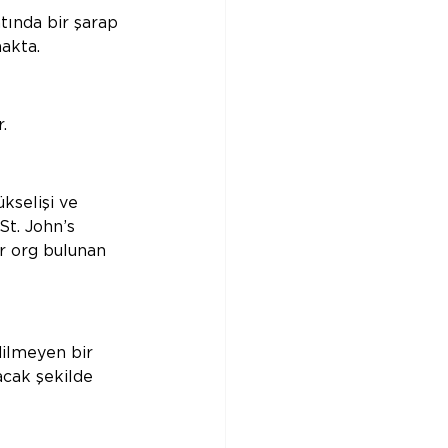
tında bir şarap 
akta.  
.
kselişi ve 
St. John’s 
r org bulunan 
dilmeyen bir 
acak şekilde 