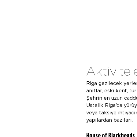
Aktivitel
Riga gezilecek yerler
anıtlar, eski kent, tu
Şehrin en uzun cadde
Üstelik Riga’da yü
veya taksiye ihtiyacı
yapılardan bazıları. 
House of Blackheads