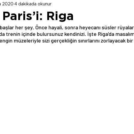
a 2020
4 dakikada okunur
Paris’i: Riga
aşlar her şey. Önce hayali, sonra heyecanı süsler rüyaların
a trenin içinde bulursunuz kendinizi. İşte Riga’da masalı
 zengin müzeleriyle sizi gerçekliğin sınırlarını zorlayacak b