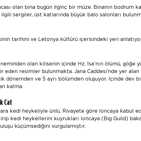
ncası olan bina bugün ilginç bir müze. Binanın bodrum ka
ilgili sergiler, üst katlarında büyük balo salonları bulunm
inin tarihini ve Letonya kültürü içerisindeki yeri anlatıyor
eminden olan kilisenin içinde Hz. İsa’nın ölümü, göğe yü
svir eden resimler bulunmakta. Jana Caddesi’nde yer alan 
ik dönemden ve 5 ayrı bölümden oluşuyor. İçinde dev bi
dan kalma.
k Cat
 kara kedi heykeliyle ünlü. Rivayete göre loncaya kabul e
tirip kedi heykellerini kuyrukları loncaya (Big Guild) bak
luşu küçümsediğini vurgulamıştır. 