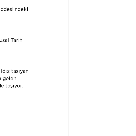
addesi’ndeki 
usal Tarih 
ldız taşıyan 
a gelen 
e taşıyor.