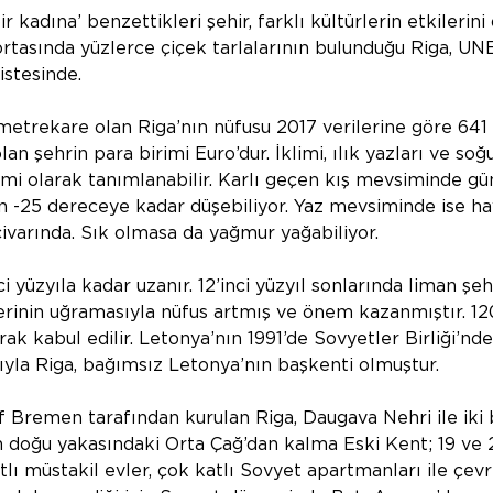
ir kadına’ benzettikleri şehir, farklı kültürlerin etkilerini
 ortasında yüzlerce çiçek tarlalarının bulunduğu Riga, U
istesinde. 
etrekare olan Riga’nın nüfusu 2017 verilerine göre 641 b
lan şehrin para birimi Euro’dur. İklimi, ılık yazları ve soğu
limi olarak tanımlanabilir. Karlı geçen kış mevsiminde g
n -25 dereceye kadar düşebiliyor. Yaz mevsiminde ise h
civarında. Sık olmasa da yağmur yağabiliyor.
i yüzyıla kadar uzanır. 12’inci yüzyıl sonlarında liman şeh
rinin uğramasıyla nüfus artmış ve önem kazanmıştır. 1201
arak kabul edilir. Letonya’nın 1991’de Sovyetler Birliği’nde
ıyla Riga, bağımsız Letonya’nın başkenti olmuştur.  
of Bremen tarafından kurulan Riga, Daugava Nehri ile iki
n doğu yakasındaki Orta Çağ’dan kalma Eski Kent; 19 ve 20
tlı müstakil evler, çok katlı Sovyet apartmanları ile çevrili