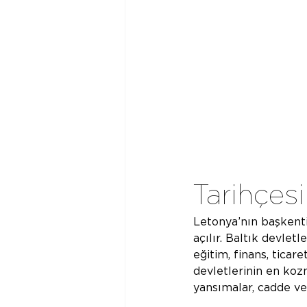
Tarihçesi
Letonya’nın başkenti
açılır. Baltık devletl
eğitim, finans, ticare
devletlerinin en kozm
yansımalar, cadde v