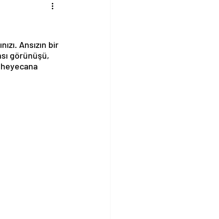
ızı. Ansızın bir 
msı görünüşü, 
ir heyecana 