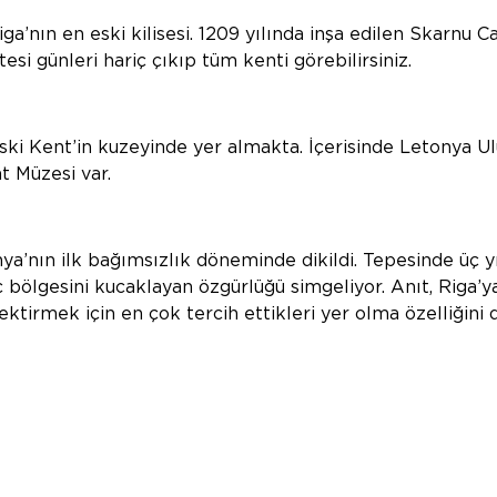
iga’nın en eski kilisesi. 1209 yılında inşa edilen Skarnu C
tesi günleri hariç çıkıp tüm kenti görebilirsiniz.
Eski Kent’in kuzeyinde yer almakta. İçerisinde Letonya Ul
t Müzesi var.
ya’nın ilk bağımsızlık döneminde dikildi. Tepesinde üç yı
ç bölgesini kucaklayan özgürlüğü simgeliyor. Anıt, Riga’y
çektirmek için en çok tercih ettikleri yer olma özelliğini d