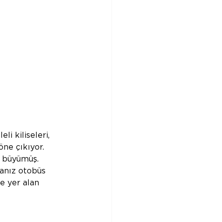
i kiliseleri, 
öne çıkıyor. 
a büyümüş. 
anız otobüs 
e yer alan 