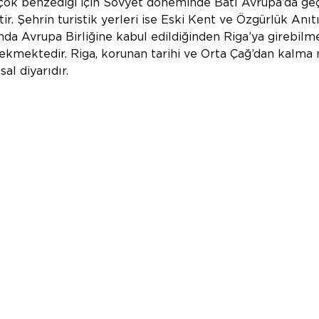
çok benzediği için Sovyet döneminde Batı Avrupa’da geç
tir. Şehrin turistik yerleri ise Eski Kent ve Özgürlük Anıt
nda Avrupa Birliğine kabul edildiğinden Riga’ya girebilme
kmektedir. Riga, korunan tarihi ve Orta Çağ’dan kalma 
al diyarıdır.