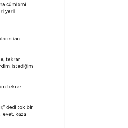
ama cümlemi 
i yerli 
alarından 
e, tekrar 
dim. istediğim 
im tekrar 
r,” dedi tok bir 
… evet, kaza 