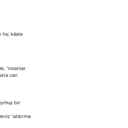
 hiç kâale 
, “insanlar 
ukla can 
ymuş bir 
deniz “aldırma 