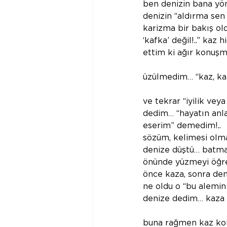
ben denizin bana yön
denizin “aldırma sen
karizma bir bakış old
‘kafka’ değil!..” kaz 
ettim ki ağır konuşm
üzülmedim… “kaz, kaz
ve tekrar “iyilik ve
dedim… “hayatın anl
eserim” demedim!.. 
sözüm, kelimesi olmay
denize düştü… batmad
önünde yüzmeyi öğren
önce kaza, sonra de
ne oldu o “bu alemin 
denize dedim… kaza
buna rağmen kaz konu