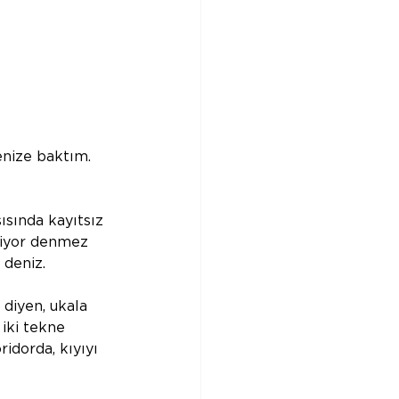
enize baktım. 
ısında kayıtsız 
diyor denmez 
 deniz.
 diyen, ukala 
 iki tekne 
ridorda, kıyıyı 