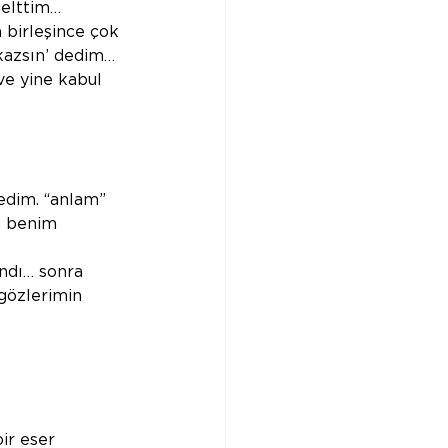
nelttim… 
 birleşince çok 
 kazsın’ dedim… 
 ve yine kabul 
edim. “anlam” 
a benim 
andı… sonra 
gözlerimin 
ir eser 