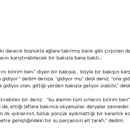
ki daracık boşlukta ağlara takılmış balık gibi çırpınan d
sını karıştırabilecek bir bakışla bana baktı...
ını bilirim ben.” diyen bir bakışla… böyle bir bakışın karş
gidiyor” dedim denize. “gidiyor mu” dedi deniz. “ona gi
gidiyor olan, gittiği yerden bakışla geliyor olabilir,” dedi
ştırabilen bir deniz… “bu alemin tüm sırlarını bilirim ben”
n de, ettiği laflara bakınca okyanuslar, deryalar zanneder.
 ilk ışıklarının, bölük pörçük aydınlattığı bir karanlık ko
re genişliğindeki bir su parçasısın alt tarafı,” dedim.