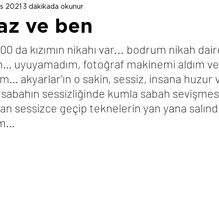
as 2021
3 dakikada okunur
kaz ve ben
00 da kızımın nikahı var... bodrum nikah dair
ım… uyuyamadım, fotoğraf makinemi aldım ve 
… akyarlar’ın o sakin, sessiz, insana huzur 
. sabahın sessizliğinde kumla sabah sevişmes
an sessizce geçip teknelerin yan yana salındı
im… 