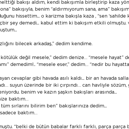
elttiği bakışı aldım, kendi bakışımla birleştirip kaza yö
 ona” bakışıyla, benim “aldırmıyorum sana, ama” bakışım
uğunu hissettim... o karizma bakışla kaza , “sen ‘sahilde
hiçbir şey demedi... kabul ettim ki bakışım etkili olmuştu.
uştum...
lığını bilecek arkadaş,” dedim kendime.
ya kötülük değil mesele,” dedim denize… “mesele hayat” d
amı” demedim!.. “mesele eser,” dedim… “nedir bu hayatt
an cevaplar gibi havada asılı kaldı... bir an havada sall
ı… suyun üzerinde bir iki çırpındı… can havliyle sözüm, 
iyordu. benim ve kazın şaşkın bakışları arasında...
nize baktım…
tüm sırlarını bilirim ben” bakışlarınıza dedim...
 sadece baktım… 
ştu. “belki de bütün babalar farklı farklı, parça parça b