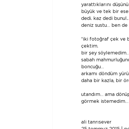
yarattıklarını düşünü
büyük ve tek bir eserd
dedi. kaz dedi bunu!..
deniz sustu… ben de
“iki fotoğraf çek ve
çektim.
bir şey söylemedim… 
sabah mahmurluğunda 
boncuğu…
arkamı döndüm yürüme
daha bir kazla, bir ör
utandım… ama dönüp 
görmek istemedim…
ali tanrısever