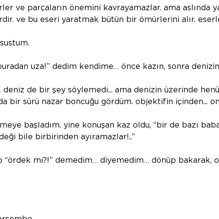
rler ve parçaların önemini kavrayamazlar. ama aslında ya
ir. ve bu eseri yaratmak bütün bir ömürlerini alır. eserleri;
 sustum.
 buradan uza!” dedim kendime… önce kazın, sonra denizin
deniz de bir şey söylemedi... ama denizin üzerinde hen
bir sürü nazar boncuğu gördüm. objektifin içinden... on
ye başladım. yine konuşan kaz oldu, “bir de bazı babal
deği bile birbirinden ayıramazlar!..” 
“ördek mi?!” demedim… diyemedim… dönüp bakarak, o pi