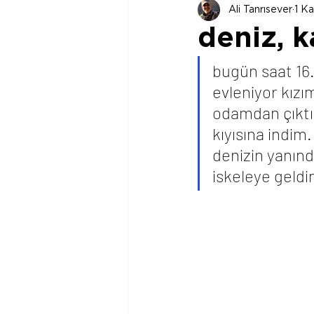
Ali Tanrısever
1 K
deniz, 
bugün saat 16.
evleniyor kız
odamdan çıktım
kıyısına indim
denizin yanınd
iskeleye geld