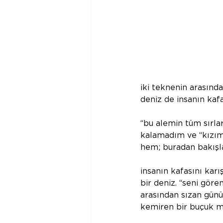
iki teknenin arasında
deniz de insanın kafa
“bu alemin tüm sırlar
kalamadım ve “kızım 
hem; buradan bakışla 
insanın kafasını karı
bir deniz. “seni göre
arasından sızan günün
kemiren bir buçuk met