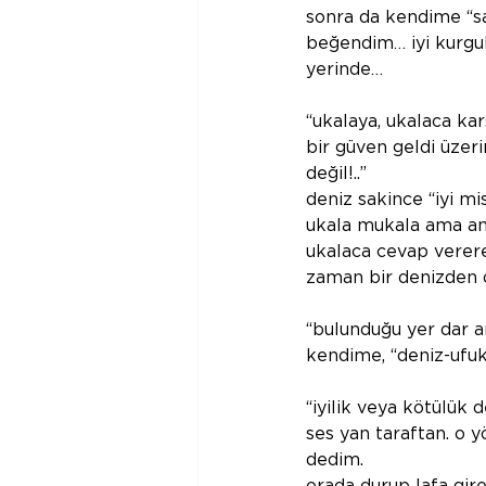
sonra da kendime “sa
beğendim… iyi kurgul
yerinde…
“ukalaya, ukalaca ka
bir güven geldi üzeri
değil!..” 
deniz sakince “iyi mi
ukala mukala ama anl
ukalaca cevap verere
zaman bir denizden 
“bulunduğu yer dar a
kendime, “deniz-ufuk
“iyilik veya kötülük d
ses yan taraftan. o 
dedim.