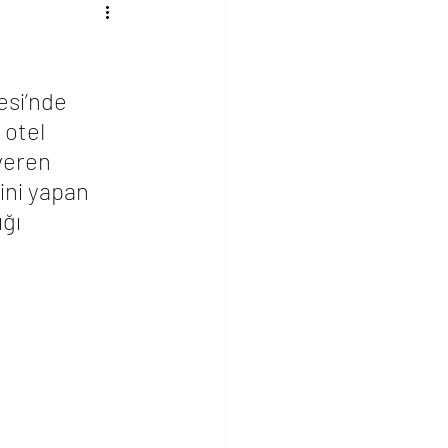
esi’nde 
otel 
veren 
ini yapan 
ğı 