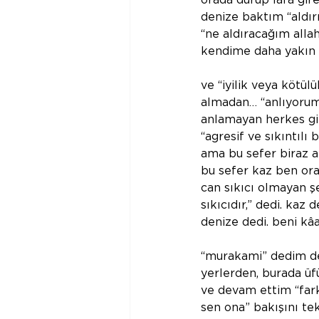
orada durup lafa gir
denize baktım “aldır
“ne aldıracağım alla
kendime daha yakın 
ve “iyilik veya kötü
almadan… “anlıyorum”
anlamayan herkes gi
“agresif ve sıkıntılı
ama bu sefer biraz 
bu sefer kaz ben ora
can sıkıcı olmayan ş
sıkıcıdır,” dedi. kaz 
denize dedi. beni kâ
“murakami” dedim de
yerlerden, burada üfü
ve devam ettim “farkı
sen ona” bakışını tek