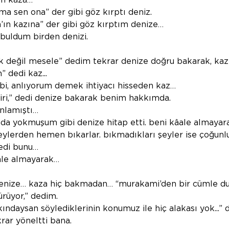
en kaza…
ma sen ona” der gibi göz kırptı deniz.
h’ın kazına” der gibi göz kırptım denize…
buldum birden denizi. 
lük değil mesele” dedim tekrar denize doğru bakarak, kazı
 dedi kaz...
bi, anlıyorum demek ihtiyacı hisseden kaz…
 biri,” dedi denize bakarak benim hakkımda.
anlamıştı…
da yokmuşum gibi denize hitap etti. beni kâale almayarak
eylerden hemen bıkarlar. bıkmadıkları şeyler ise çoğunl
dedi bunu…
ale almayarak…
nize… kaza hiç bakmadan… “murakami’den bir cümle du
rüyor,” dedim. 
ndaysan söylediklerinin konumuz ile hiç alakası yok...” 
rar yöneltti bana.