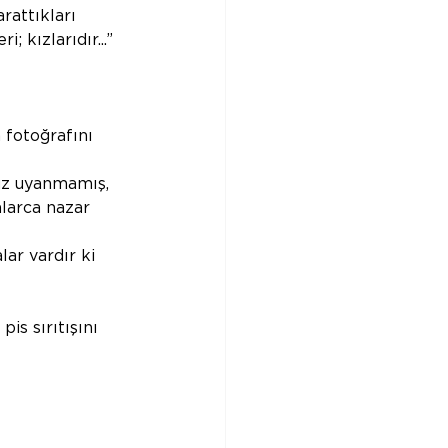
rattıkları 
 kızlarıdır...” 
 fotoğrafını 
üz uyanmamış, 
larca nazar 
ar vardır ki 
s sırıtışını 