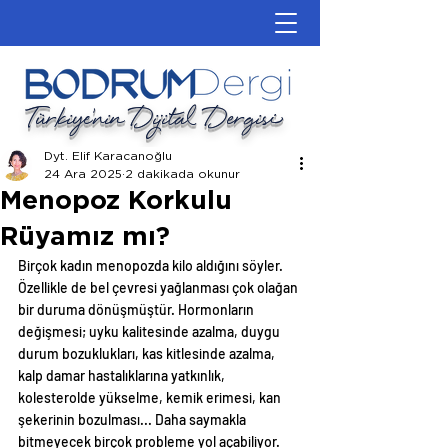
Türkiye'nin Dijital Dergisi
Dyt. Elif Karacanoğlu
24 Ara 2025
2 dakikada okunur
Menopoz Korkulu
Rüyamız mı?
Birçok kadın menopozda kilo aldığını söyler. 
Özellikle de bel çevresi yağlanması çok olağan 
bir duruma dönüşmüştür. Hormonların 
değişmesi; uyku kalitesinde azalma, duygu 
durum bozuklukları, kas kitlesinde azalma, 
kalp damar hastalıklarına yatkınlık, 
kolesterolde yükselme, kemik erimesi, kan 
şekerinin bozulması... Daha saymakla 
bitmeyecek birçok probleme yol açabiliyor.