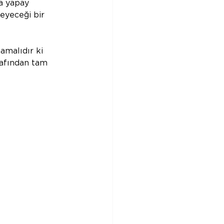
da yapay 
yeceği bir 
amalıdır ki 
rafından tam 