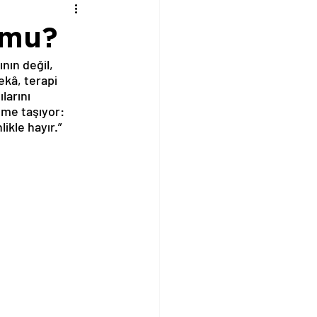
 mu?
nın değil, 
ekâ, terapi 
larını 
me taşıyor: 
ikle hayır.”