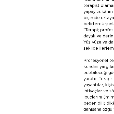
terapist olamam
yapay zekânın s
biçimde ortay
belirterek şunla
“Terapi; profe
dayalı ve derin 
Yüz yüze ya da 
şekilde ilerlem
Profesyonel ter
kendini yargıl
edebileceği güv
yaratır. Terapi
yaşantılar, kişi
ihtiyaçlar ve s
ipuçlarını (mim
beden dili) dikk
danışana özgü 