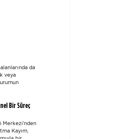
alanlarında da 
ak veya 
durumun 
nel Bir Süreç 
i Merkezi’nden 
atma Kayım, 
mıyla bir 