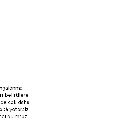
amgalanma 
ı belirtilere 
inde çok daha 
ekâ yetersiz 
ddi olumsuz 