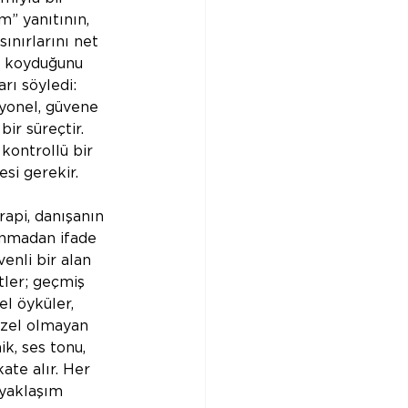
” yanıtının, 
ınırlarını net 
a koyduğunu 
rı söyledi: 
syonel, güvene 
bir süreçtir. 
kontrollü bir 
esi gerekir.
api, danışanın 
anmadan ifade 
enli bir alan 
stler; geçmiş 
sel öyküler, 
özel olmayan 
ik, ses tonu, 
ate alır. Her 
yaklaşım 