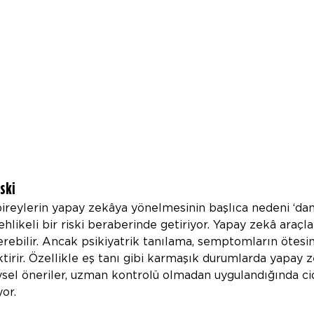
ski
bireylerin yapay zekâya yönelmesinin başlıca nedeni ‘d
hlikeli bir riski beraberinde getiriyor. Yapay zekâ araçlar
nerebilir. Ancak psikiyatrik tanılama, semptomların ötes
ktirir. Özellikle eş tanı gibi karmaşık durumlarda yapay z
eysel öneriler, uzman kontrolü olmadan uygulandığında ci
yor.