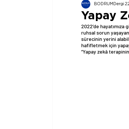
BODRUMDergi
2
Yapay Z
2022’de hayatımıza gi
ruhsal sorun yaşayan 
sürecinin yerini alabi
hafifletmek için yap
“Yapay zekâ terapinin 