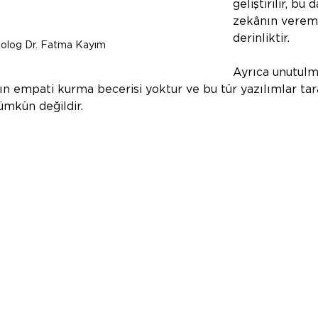
geliştirilir, bu 
zekânın vereme
derinliktir.
kolog Dr. Fatma Kayım
Ayrıca unutulm
ın empati kurma becerisi yoktur ve bu tür yazılımlar ta
ümkün değildir.