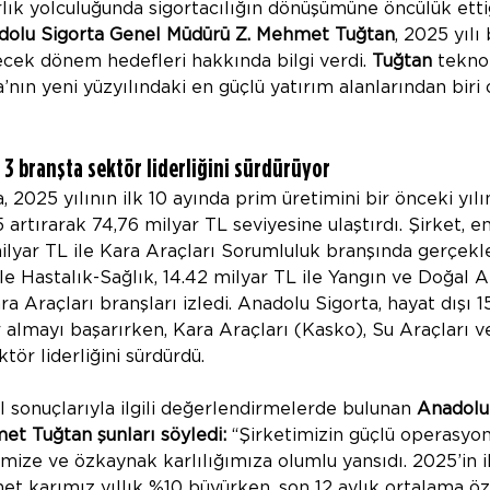
ırlık yolculuğunda sigortacılığın dönüşümüne öncülük ettiğ
dolu Sigorta Genel Müdürü Z. Mehmet Tuğtan
, 2025 yılı
lecek dönem hedefleri hakkında bilgi verdi. 
Tuğtan
 tekno
nın yeni yüzyılındaki en güçlü yatırım alanlarından biri 
3 branşta sektör liderliğini sürdürüyor
, 2025 yılının ilk 10 ayında prim üretimini bir önceki yıl
 artırarak 74,76 milyar TL seviyesine ulaştırdı. Şirket, 
milyar TL ile Kara Araçları Sorumluluk branşında gerçekle
ile Hastalık-Sağlık, 14.42 milyar TL ile Yangın ve Doğal A
ra Araçları branşları izledi. Anadolu Sigorta, hayat dışı 1
r almayı başarırken, Kara Araçları (Kasko), Su Araçları v
tör liderliğini sürdürdü.
l sonuçlarıyla ilgili değerlendirmelerde bulunan 
Anadolu
t Tuğtan şunları söyledi: 
“Şirketimizin güçlü operasyo
mize ve özkaynak karlılığımıza olumlu yansıdı. 2025’in i
net karımız yıllık %10 büyürken, son 12 aylık ortalama öz