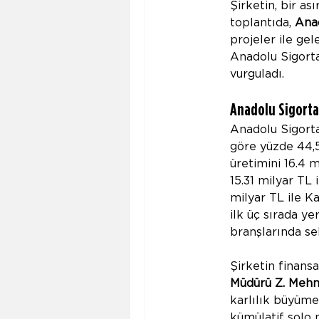
Şirketin, bir as
toplantıda, 
Ana
projeler ile ge
Anadolu Sigorta’
vurguladı.
Anadolu Sigorta 
Anadolu Sigorta
göre yüzde 44,5
üretimini 16.4 
15.31 milyar TL 
milyar TL ile Ka
ilk üç sırada ye
branşlarında sek
Şirketin finansa
Müdürü Z. Mehme
karlılık büyüme
kümülatif solo 