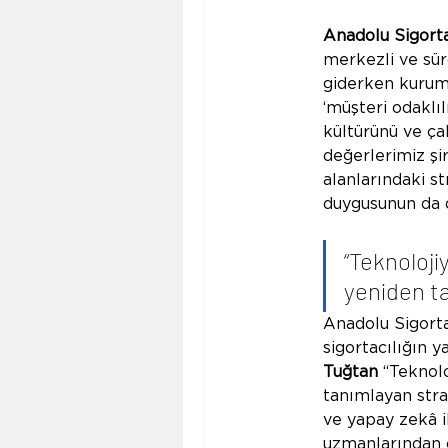
Anadolu Sigort
merkezli ve sürd
giderken kurumsa
‘müşteri odaklıl
kültürünü ve ça
değerlerimiz şi
alanlarındaki st
duygusunun da 
“Teknolojiy
yeniden ta
Anadolu Sigorta’
sigortacılığın 
Tuğtan
 “Teknolo
tanımlayan stra
ve yapay zekâ i
uzmanlarından o