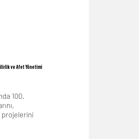
irlik ve Afet Yönetimi 
nda 100. 
rını, 
projelerini 