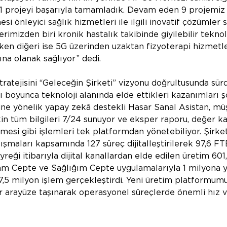
1 projeyi başarıyla tamamladık. Devam eden 9 projemiz 
si önleyici sağlık hizmetleri ile ilgili inovatif çözümler 
erimizden biri kronik hastalık takibinde giyilebilir teknoloj
en diğeri ise 5G üzerinden uzaktan fizyoterapi hizmetle
ına olanak sağlıyor” dedi.
 stratejisini “Geleceğin Şirketi” vizyonu doğrultusunda sü
ı boyunca teknoloji alanında elde ettikleri kazanımları şö
ine yönelik yapay zekâ destekli Hasar Sanal Asistan, müş
kin tüm bilgileri 7/24 sunuyor ve eksper raporu, değer ka
mesi gibi işlemleri tek platformdan yönetebiliyor. Şirket
şmaları kapsamında 127 süreç dijitalleştirilerek 97,6 FTE
reği itibarıyla dijital kanallardan elde edilen üretim 601
am Cepte ve Sağlığım Cepte uygulamalarıyla 1 milyona yak
 7,5 milyon işlem gerçekleştirdi. Yeni üretim platformu
 arayüze taşınarak operasyonel süreçlerde önemli hız ve 