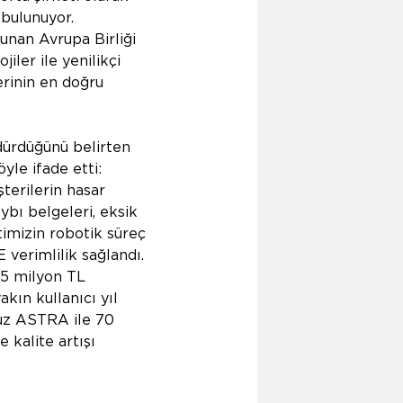
bulunuyor. 
sunan Avrupa Birliği 
iler ile yenilikçi 
rinin en doğru 
rdürdüğünü belirten 
yle ifade etti: 
terilerin hasar 
ybı belgeleri, eksik 
imizin robotik süreç 
 verimlilik sağlandı. 
,5 milyon TL 
ın kullanıcı yıl 
muz ASTRA ile 70 
kalite artışı 