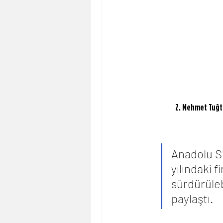
Z. Mehmet Tuğta
Anadolu Si
yılındaki f
sürdürüleb
paylaştı.