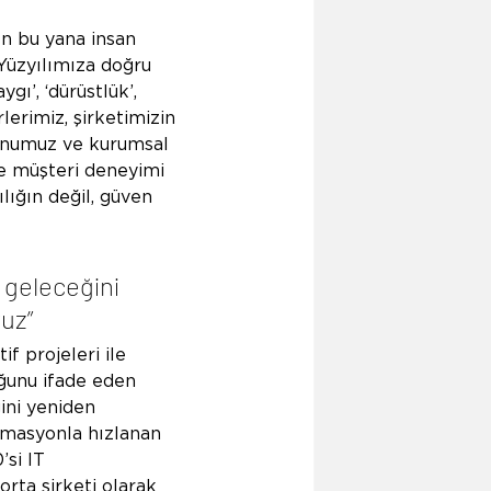
 bu yana insan 
 Yüzyılımıza doğru 
gı’, ‘dürüstlük’, 
rlerimiz, şirketimizin 
yonumuz ve kurumsal 
ve müşteri deneyimi 
lığın değil, güven 
n geleceğini 
ruz”
f projeleri ile 
ğunu ifade eden 
ğini yeniden 
tomasyonla hızlanan 
si IT 
rta şirketi olarak 