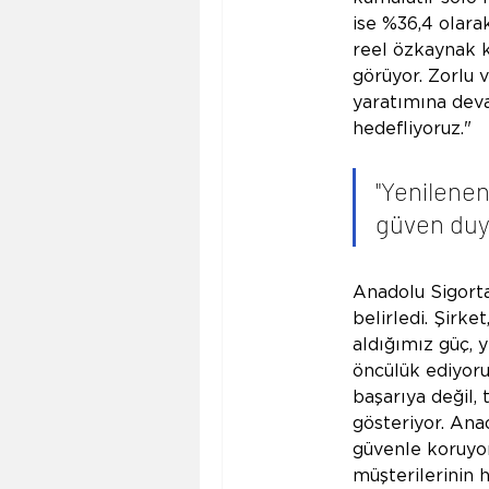
ise %36,4 olarak
reel özkaynak k
görüyor. Zorlu
yaratımına deva
hedefliyoruz."
"Yenilene
güven du
Anadolu Sigort
belirledi
. Şirke
aldığımız güç, y
öncülük ediyoruz
başarıya değil,
gösteriyor. Ana
güvenle koruyor
müşterilerinin h