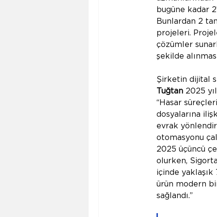
bugüne kadar 2
Bunlardan 2 tane
projeleri. Projel
çözümler sunark
şekilde alınmas
Şirketin dijital
Tuğtan
 2025 yıl
“Hasar süreçler
dosyalarına iliş
evrak yönlendir
otomasyonu çalı
2025 üçüncü çey
olurken, Sigort
içinde yaklaşık
ürün modern bir
sağlandı.”