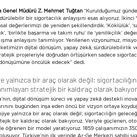
a Genel Müdürü Z. Mehmet Tuğtan
 “
Kurulduğumuz günden
ürülebilir bir sigortacılık anlayışını esas alıyoruz. İkinci
l değerlerimizi de yeniden şekillendirdik. ‘Köklülük’, ‘say
ık’, ‘birlikte başarma ve takım ruhu’ ile ‘yenilikçilik’ değe
lışma anlayışını tanımlıyor. Yenilenen vizyonumuz, mis
rketimizin dijital dönüşüm, yapay zekâ, sürdürülebilirlik 
ratejik projeleriyle doğrudan örtüşürken sadece sigortacı
dönüşümüne öncülük edecek” dedi.
e yalnızca bir araç olarak değil; sigortacılığı
nımlayan stratejik bir kaldıraç olarak bakıyo
nın, dijital dönüşüm süreci ve yapay zekâ destekli inovati
yarınını bugünden inşa eden öncü bir vizyon ortaya koydu
jiye yalnızca bir araç olarak değil; sigortacılığın gelece
tejik bir kaldıraç olarak bakıyoruz. Veriyle güçlenen, o
le öğrenen bir model yaratıyoruz. 1859 çalışanımızın 350’
luşuyor. Türkiye’nin ilk yerinde Ar-Ge Merkezi sahibi sigo