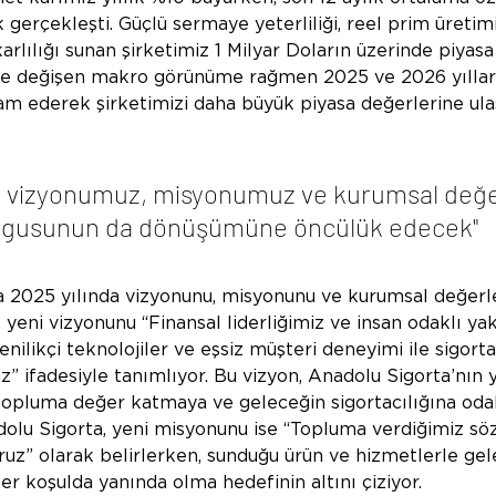
 gerçekleşti. Güçlü sermaye yeterliliği, reel prim üretimi 
arlılığı sunan şirketimiz 1 Milyar Doların üzerinde piyasa
 ve değişen makro görünüme rağmen 2025 ve 2026 yıllar
m ederek şirketimizi daha büyük piyasa değerlerine ula
n vizyonumuz, misyonumuz ve kurumsal değe
ygusunun da dönüşümüne öncülük edecek"
a 
2025 yılında vizyonunu, misyonunu ve kurumsal değerle
t, yeni vizyonunu “Finansal liderliğimiz ve insan odaklı y
enilikçi teknolojiler ve eşsiz müşteri deneyimi ile sigor
” ifadesiyle tanımlıyor. Bu vizyon, Anadolu Sigorta’nın y
 topluma değer katmaya ve geleceğin sigortacılığına oda
dolu Sigorta, yeni misyonunu ise “Topluma verdiğimiz söz
uz” olarak belirlerken, sunduğu ürün ve hizmetlerle ge
er koşulda yanında olma hedefinin altını çiziyor.  