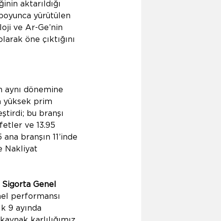
inin aktarıldığı 
 boyunca yürütülen 
loji ve Ar-Ge’nin 
olarak öne çıktığını 
ın aynı dönemine 
en yüksek prim 
ştirdi; bu branşı 
fetler ve 13.95 
5 ana branşın 11’inde 
e Nakliyat 
 Sigorta Genel 
nel performansı 
lk 9 ayında 
kaynak karlılığımız 