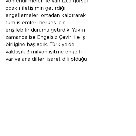
yönlendirmeler ile yalnızca görsel 
odaklı iletişimin getirdiği 
engellemeleri ortadan kaldırarak 
tüm işlemleri herkes için 
erişilebilir duruma getirdik. Yakın 
zamanda ise Engelsiz Çeviri ile iş 
birliğine başladık. Türkiye’de 
yaklaşık 3 milyon işitme engelli 
var ve ana dilleri işaret dili olduğu 
için maalesef işitme engelli 
bireylerin yüzde 50’si okuduğunu 
anlayamıyor. Engelsiz Çeviri ile iş 
birliği yaparak ürünlerimizin 
bilgilendirme dokümanlarına 
seslendirme ve işaret dili çevirileri 
ekledik. Bu sayede Anadolu 
Sigorta’nın ürünleri hakkındaki 
bilgileri, herkes için erişilebilir hâle 
getiriyoruz. Daha erişilebilir bir 