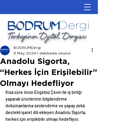
Türkiye'nin Dijital Dergisi
BODRUMDergi
9 May 2024
1 dakikada okunur
Anadolu Sigorta,
“Herkes İçin Erişilebilir”
Olmayı Hedefliyor
Kısa süre önce Engelsiz Çeviri ile iş birliği 
yaparak ürünlerinin bilgilendirme 
dokümanlarına seslendirme ve yapay zekâ 
destekli işaret dili ekleyen Anadolu Sigorta, 
herkes için erişilebilir olmayı hedefliyor.