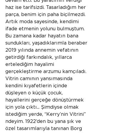
devam etti. Bu yaratımın verdiği 
haz ise tarifsizdi. Tasarladığım her 
parça, benim için paha biçilmezdi. 
Artık moda sayesinde, kendimi 
ifade etmenin yolunu bulmuştum. 
Bu zamana kadar hayatın bana 
sundukları, yaşadıklarımla beraber 
2019 yılında annemin vefatının 
getirdiği farkındalık, yıllarca 
ertelediğim hayalimi 
gerçekleştirme arzumu kamçıladı. 
Vitrin camının yansımasında 
kendini kıyafetlerin içinde 
düşleyen o küçük çocuk, 
hayallerini gerçeğe dönüştürmek 
için yola çıktı... Şimdiyse olmak 
istediğim yerde, “Kerry’nin Vitrini” 
ndeyim. 1922’den bu yana şık ve 
özel tasarımlarıyla tanınan Borg 