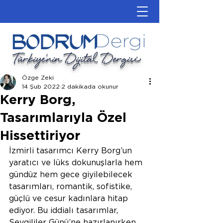
Türkiye'nin Dijital Dergisi
Özge Zeki
14 Şub 2022
2 dakikada okunur
Kerry Borg,
Tasarımlarıyla Özel
Hissettiriyor
İzmirli tasarımcı Kerry Borg’un 
yaratıcı ve lüks dokunuşlarla hem 
gündüz hem gece giyilebilecek 
tasarımları, romantik, sofistike, 
güçlü ve cesur kadınlara hitap 
ediyor. Bu iddialı tasarımlar, 
Sevgililer Günü’ne hazırlanırken 