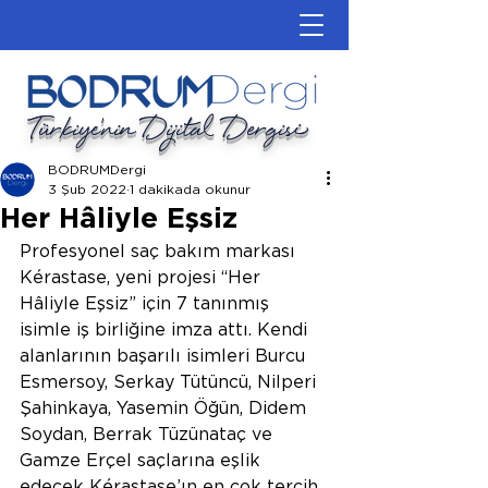
Türkiye'nin Dijital Dergisi
BODRUMDergi
3 Şub 2022
1 dakikada okunur
Her Hâliyle Eşsiz
Profesyonel saç bakım markası 
Kérastase, yeni projesi “Her 
Hâliyle Eşsiz” için 7 tanınmış 
isimle iş birliğine imza attı. Kendi 
alanlarının başarılı isimleri Burcu 
Esmersoy, Serkay Tütüncü, Nilperi 
Şahinkaya, Yasemin Öğün, Didem 
Soydan, Berrak Tüzünataç ve 
Gamze Erçel saçlarına eşlik 
edecek Kérastase’ın en çok tercih 