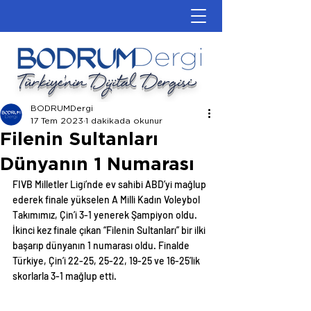
Türkiye'nin Dijital Dergisi
BODRUMDergi
17 Tem 2023
1 dakikada okunur
Filenin Sultanları
Dünyanın 1 Numarası
FIVB Milletler Ligi’nde ev sahibi ABD’yi mağlup 
ederek finale yükselen A Milli Kadın Voleybol 
Takımımız, Çin’i 3-1 yenerek Şampiyon oldu. 
İkinci kez finale çıkan “Filenin Sultanları” bir ilki 
başarıp dünyanın 1 numarası oldu. Finalde 
Türkiye, Çin’i 22-25, 25-22, 19-25 ve 16-25’lik 
skorlarla 3-1 mağlup etti.