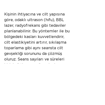
Kişinin ihtiyacına ve cilt yapısına 
göre, odaklı ultrason (hifu), BBL 
lazer, radyofrekans gibi tedaviler 
planlanabilinir. Bu yöntemler ile bu 
bölgedeki kasları kuvvetlendirir, 
cilt elastikiyetini artırır, sıkılaşma 
toparlama gibi aynı seansta cilt 
gevşekliği sorununu da çözmüş 
oluruz. Seans sayıları ve süreleri 
kişinin ihtiyacına göre planlanır, 
hasta işlemler sonrasında sosyal 
hayatına rahatlıkla devam edebilir. 
Özellikle, yüksek saflıkta üretilmiş 
özel enzimlerin ve hyaluronik 
asitlerin desteği ile terapatik 
dozlarda karışımın vücuda 
enjeksiyonu sayesinde koldaki 