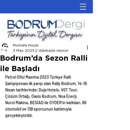
Türkiye'nin Dijital Dergisi
Mustafa Küçük
3 May 2023
2 dakikada okunur
Bodrum’da Sezon Ralli
ile Başladı
Petrol Ofisi Maxima 2023 Türkiye Ralli 
Şampiyonası ilk yarışı olan Rally Bodrum, 14-16 
Nisan tarihlerinde; Duja Hotels, VST Tour, 
Çözüm Ortağı, Oasis Bodrum, Noa Enerji, 
Nurol Makina, BESİAD ile OYDER’in katkıları, 69 
otomobil ve 138 sporcunun katılımıyla 
gerçekleştirildi.