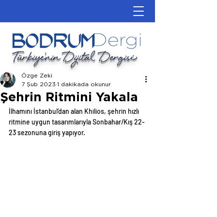
Türkiye'nin Dijital Dergisi
Özge Zeki
7 Şub 2023
1 dakikada okunur
Şehrin Ritmini Yakala
İlhamını İstanbul’dan alan Khilios, şehrin hızlı 
ritmine uygun tasarımlarıyla Sonbahar/Kış 22-
23 sezonuna giriş yapıyor.