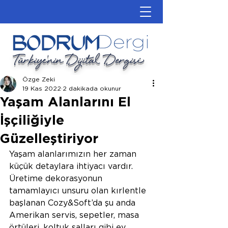
Türkiye'nin Dijital Dergisi
Özge Zeki
19 Kas 2022
2 dakikada okunur
Yaşam Alanlarını El
İşçiliğiyle
Güzelleştiriyor
Yaşam alanlarımızın her zaman 
küçük detaylara ihtiyacı vardır. 
Üretime dekorasyonun 
tamamlayıcı unsuru olan kırlentle 
başlanan Cozy&Soft’da şu anda 
Amerikan servis, sepetler, masa 
örtüleri, koltuk şalları gibi ev 