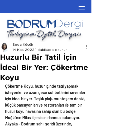
Türkiye'nin Dijital Dergisi
Seda Küçük
14 Kas 2022
1 dakikada okunur
Huzurlu Bir Tatil İçin
İdeal Bir Yer: Çökertme
Koyu
Çökertme Koyu, huzur içinde tatil yapmak 
isteyenler ve uzun gece sohbetlerini sevenler 
için ideal bir yer. Taşlık plajı, muhteşem denizi, 
küçük pansiyonları ve restoranları ile tam bir 
huzur köyü havasına sahip olan bu bölge 
Muğla’nın Milas ilçesi sınırlarında bulunuyor. 
Akyaka – Bodrum sahil şeridi üzerinde, 