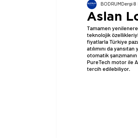
BODRUMDergi
8
Aslan L
Tamamen yenilenerek 
teknolojik özellikler
fiyatlarla Türkiye p
atılımını da yansıtan
otomatik şanzımanın s
PureTech motor ile Ac
tercih edilebiliyor.