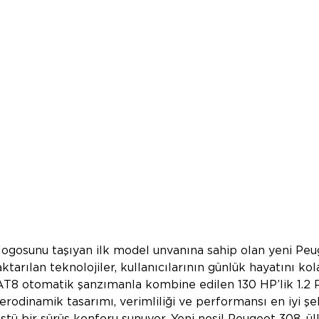
logosunu taşıyan ilk model unvanına sahip olan yeni Peu
ktarılan teknolojiler, kullanıcılarının günlük hayatını kola
AT8 otomatik şanzımanla kombine edilen 130 HP’lik 1.2 
erodinamik tasarımı, verimliliği ve performansı en iyi şe
üstü bir sürüş konforu sunuyor. Yeni nesil Peugeot 308, ü