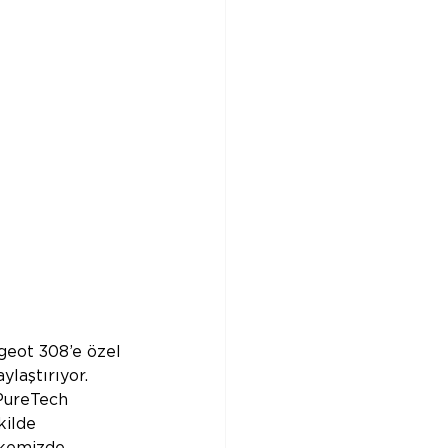
geot 308’e özel 
ylaştırıyor. 
PureTech 
kilde 
lkemizde 