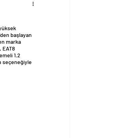
yüksek 
L’den başlayan 
en marka 
, EAT8 
emeli 1.2 
m seçeneğiyle 