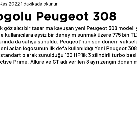
 Kas 2022
1 dakikada okunur
ogolu Peugeot 308
göz alıcı bir tasarıma kavuşan yeni Peugeot 308 modeli 
iyle kullanıcılara eşsiz bir deneyim sunmak üzere 775 bin T
azarında da satışa sunuldu. Peugeot’nun son dönem yüksel
 yeni aslan logosunun ilk defa kullanıldığı Yeni Peugeot 308
tandart olarak sunulduğu 130 HP’lik 3 silindirli turbo besl
tive Prime, Allure ve GT adı verilen 3 ayrı zengin donanı