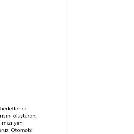
hedeflerini 
sını oluşturan, 
mızı yeni 
oruz. Otomobil 