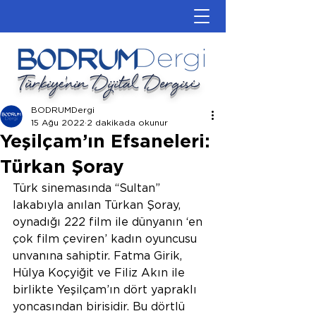
Türkiye'nin Dijital Dergisi
BODRUMDergi
15 Ağu 2022
2 dakikada okunur
Yeşilçam’ın Efsaneleri:
Türkan Şoray
Türk sinemasında “Sultan” 
lakabıyla anılan Türkan Şoray, 
oynadığı 222 film ile dünyanın ‘en 
çok film çeviren’ kadın oyuncusu 
unvanına sahiptir. Fatma Girik, 
Hülya Koçyiğit ve Filiz Akın ile 
birlikte Yeşilçam’ın dört yapraklı 
yoncasından birisidir. Bu dörtlü 