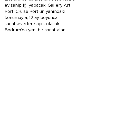
ev sahipliği yapacak. Gallery Art 
Port, Cruise Port’un yanındaki 
konumuyla, 12 ay boyunca 
sanatseverlere açık olacak. 
Bodrum’da yeni bir sanat alanı 
sunan ve yeni nesil sanatçı ve 
sanat üretenleri de destekleyen 
bir sanat platformu olan Gallery 
Art Port, Bodrum dışında da yurt 
içi ve yurt dışında 
gerçekleştireceği kişisel ve karma 
sergilerle, izleycilerle buluşmayı 
hedefliyor. Sergilerin yanı sıra 
Bodrum’da farklı sanat projeleriyle 
sanatseverlerle bir araya gelecek.