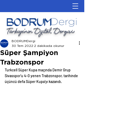
Türkiye'nin Dijital Dergisi
BODRUMDergi
30 Tem 2022
2 dakikada okunur
Süper Şampiyon
Trabzonspor
Turkcell Süper Kupa maçında Demir Grup 
Sivasspor'u 4-0 yenen Trabzonspor, tarihinde 
üçüncü defa Süper Kupa'yı kazandı. 