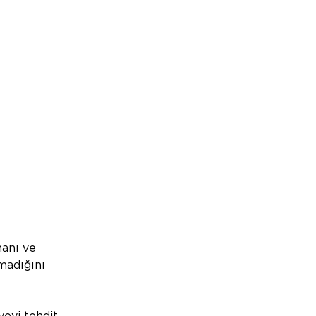
anı ve 
madığını 