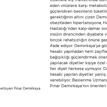
Özellikle kış mevsiminde büny
eden virüslere karşı metaboli
güçlendiren besinlerin tüketil
gerektiğinin altını çizen Demi
obeziteden hipertansiyona, H
Hastalığı’ndan kalp-damar sor
insülin direncinden diyabete 
birçok rahatsızlığın önüne geçi
ifade ediyor. Demirkaya’ya gör
hesabı yapmadan hem zayıfl
bağışıklığı güçlendirmek öne
yapılacak diyetler kişiye özel
her diyet herkese uymuyor. Da
hesabı yapılan diyetler yanlış
verebiliyor. Beslenme Uzmanı
Pınar Demirkaya’nın önerileri 
etisyen Pınar Demirkaya