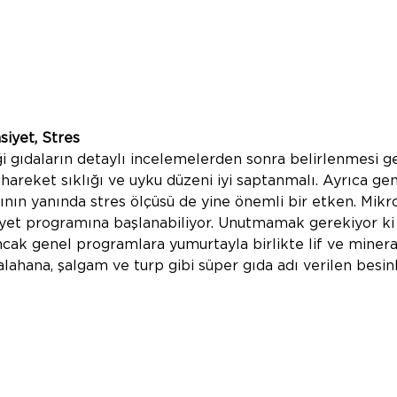
nsiyet, Stres
ği gıdaların detaylı incelemelerden sonra belirlenmesi ge
 hareket sıklığı ve uyku düzeni iyi saptanmalı. Ayrıca gen
ğının yanında stres ölçüsü de yine önemli bir etken. Mikr
diyet programına başlanabiliyor. Unutmamak gerekiyor ki 
ncak genel programlara yumurtayla birlikte lif ve miner
lahana, şalgam ve turp gibi süper gıda adı verilen besinl