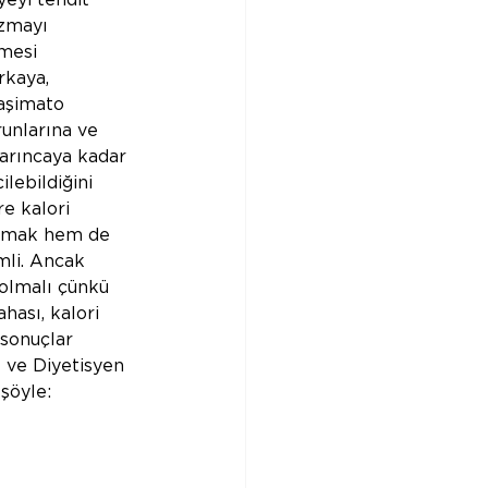
eyi tehdit 
zmayı 
mesi 
rkaya, 
aşimato 
unlarına ve 
varıncaya kadar 
lebildiğini 
e kalori 
amak hem de 
mli. Ancak 
 olmalı çünkü 
hası, kalori 
 sonuçlar 
 ve Diyetisyen 
şöyle: