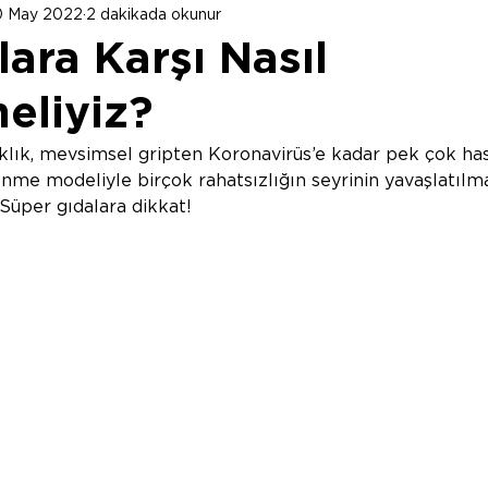
0 May 2022
2 dakikada okunur
lara Karşı Nasıl
eliyiz?
lık, mevsimsel gripten Koronavirüs’e kadar pek çok has
enme modeliyle birçok rahatsızlığın seyrinin yavaşlatılm
 Süper gıdalara dikkat! 