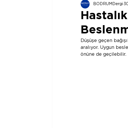
BODRUMDergi
3
Hastalık
Beslenm
Düşüşe geçen bağışık
aralıyor. Uygun besl
önüne de geçilebilir.