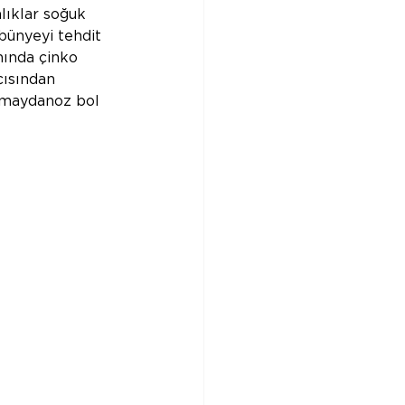
lıklar soğuk 
bünyeyi tehdit 
nında çinko 
çısından 
 maydanoz bol 