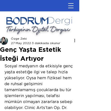
Türkiye'nin Dijital Dergisi
Özge Zeki
27 May 2022
3 dakikada okunur
Genç Yaşta Estetik
İsteği Artıyor
Sosyal medyanın da etkisiyle genç 
yaşta estetiğe ilgi ve talep hızla 
yükseliyor. Oysa hem fiziksel hem 
de ruhsal gelişimini 
tamamlamamış çocuklarda bu tür 
işlemlerin yapılması, telafisi 
mümkün olmayan zararlara sebep 
olabiliyor. Clinic Arts’tan Op. Dr. 