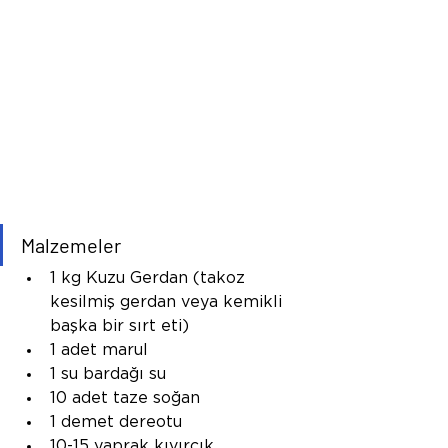
Malzemeler
1 kg Kuzu Gerdan (takoz 
kesilmiş gerdan veya kemikli 
başka bir sırt eti)
1 adet marul
1 su bardağı su
10 adet taze soğan
1 demet dereotu
10-15 yaprak kıvırcık