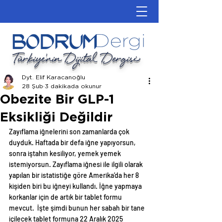
Türkiye'nin Dijital Dergisi
Dyt. Elif Karacanoğlu
28 Şub
3 dakikada okunur
Obezite Bir GLP-1
Eksikliği Değildir
Zayıflama iğnelerini son zamanlarda çok 
duyduk. Haftada bir defa iğne yapıyorsun, 
sonra iştahın kesiliyor, yemek yemek 
istemiyorsun. Zayıflama iğnesi ile ilgili olarak 
yapılan bir istatistiğe göre Amerika’da her 8 
kişiden biri bu iğneyi kullandı. İğne yapmaya 
korkanlar için de artık bir tablet formu 
mevcut.  İşte şimdi bunun her sabah bir tane 
içilecek tablet formuna 22 Aralık 2025 