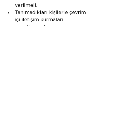
verilmeli.
Tanımadıkları kişilerle çevrim 
içi iletişim kurmaları 
engellenmeli.
Çocuklara siber zorbalık 
konusunda bilgi verilmeli ve 
karşılaştıklarında bunu 
bildirmeleri sağlanmalı.
Çevrim içi ortamda da gerçek 
hayattaki gibi saygılı 
davranmaları gerektiği 
öğretilmeli.
İnternet kullanımı tamamen 
yasaklanmak yerine 
sınırlandırılmalı.
Çocukların sanal dünya dışında 
zaman geçirebilecekleri 
sosyal, sportif ve kültürel 