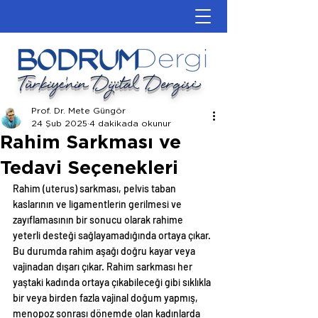
Türkiye'nin Dijital Dergisi
Prof. Dr. Mete Güngör
24 Şub 2025
4 dakikada okunur
Rahim Sarkması ve
Tedavi Seçenekleri
Rahim (uterus) sarkması, pelvis taban 
kaslarının ve ligamentlerin gerilmesi ve 
zayıflamasının bir sonucu olarak rahime 
yeterli desteği sağlayamadığında ortaya çıkar. 
Bu durumda rahim aşağı doğru kayar veya 
vajinadan dışarı çıkar. Rahim sarkması her 
yaştaki kadında ortaya çıkabileceği gibi sıklıkla 
bir veya birden fazla vajinal doğum yapmış, 
menopoz sonrası dönemde olan kadınlarda 