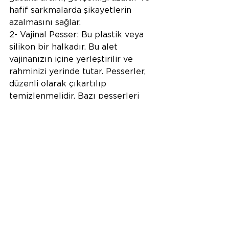
hafif sarkmalarda şikayetlerin 
azalmasını sağlar.
2- Vajinal Pesser: Bu plastik veya 
silikon bir halkadır. Bu alet 
vajinanızın içine yerleştirilir ve 
rahminizi yerinde tutar. Pesserler, 
düzenli olarak çıkartılıp 
temizlenmelidir. Bazı pesserleri 
akşam çıkarıp sabah takabilirsiniz 
ama bazı pesserler takıldığı yerde 
uzun süre kalabilmektedir. Geçici 
bir tedavidir, sadece kullanıldığı 
süre işe yarar. Pesserler vajinal 
dokuyu yaralayabilir ve cinsel 
ilişkiyi engelleyebilir.
3- Cerrahi: Şiddetli sarkmalarda ve 
şikayetin çok olduğu durumlarda 
kalıcı bir tedavi olarak anatominin 