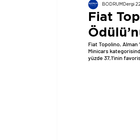
BODRUMDergi
2
Fiat To
Ödülü’n
Fiat Topolino, Alman 
Minicars kategorisind
yüzde 37,1’inin favori