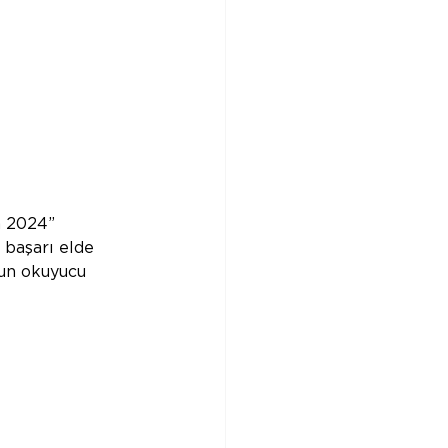
m 2024” 
 başarı elde 
un okuyucu 