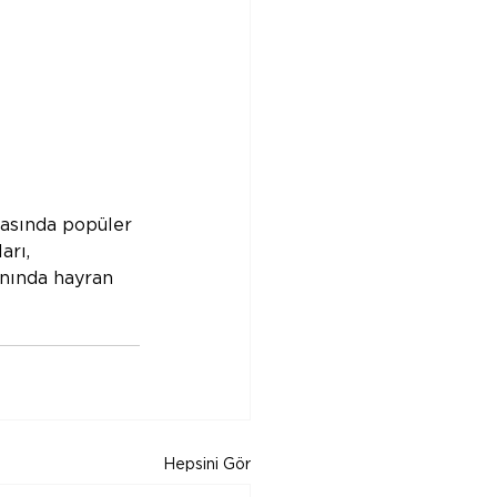
rasında popüler 
arı, 
anında hayran 
Hepsini Gör