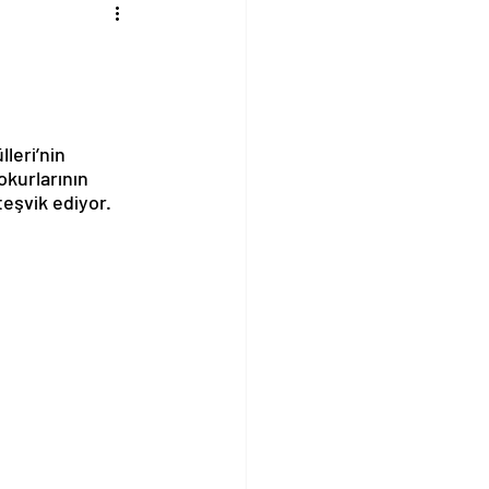
leri’nin 
okurlarının 
teşvik ediyor.