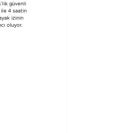
’lik güvenli 
ile 4 saatin 
yak izinin 
cı oluyor.