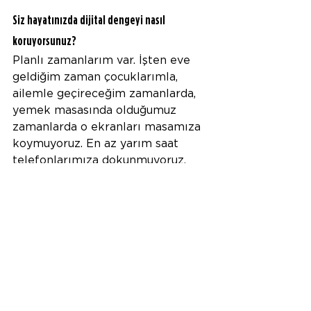
Siz hayatınızda dijital dengeyi nasıl 
koruyorsunuz?
Planlı zamanlarım var. İşten eve 
geldiğim zaman çocuklarımla, 
ailemle geçireceğim zamanlarda, 
yemek masasında olduğumuz 
zamanlarda o ekranları masamıza 
koymuyoruz. En az yarım saat 
telefonlarımıza dokunmuyoruz, 
ekranlarla sohbetimizi 
bölmüyoruz. Dünya dönmeye 
devam ediyor. Yemek sonrası 
yarım saat civarında sosyal 
medyada vakit geçiriyorum. 
Nitelikli içerikler seyredip kendimi 
eğitiyorum. Çocuklar da aynı 
şekilde. Onların da bir saati var. 
Uyku zamanım yaklaştığında, 