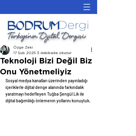
Türkiye'nin Dijital Dergisi
Özge Zeki
17 Şub 2025
3 dakikada okunur
Teknoloji Bizi Değil Biz
Onu Yönetmeliyiz
Sosyal medya kanalları üzerinden yayınladığı 
içeriklerle dijital denge alanında farkındalık 
yaratmayı hedefleyen Tuğba Şengül Lik ile 
dijital bağımlılığı önlemenin yollarını konuştuk.