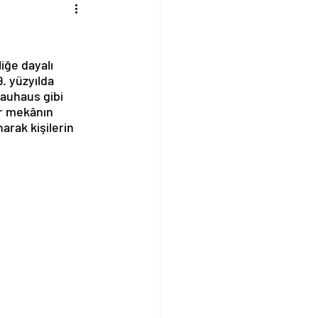
iğe dayalı 
. yüzyılda 
auhaus gibi 
ir mekânın 
arak kişilerin 