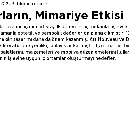
a 2024
3 dakikada okunur
ların, Mimariye Etkisi
ar uzanan iç mimarlıkta; ilk dönemler iç mekânlar işlevsell
zamanla estetik ve sembolik değerler ön plana çıkmıştır. 19
ç mekân tasarımı daha da önem kazanmış, Art Nouveau ve B
k literatürüne yenilikçi anlayışlar katmıştır. İç mimarlar; b
k paletlerini, malzemeleri ve mobilya düzenlemelerini kullan
nın işlevine uygun iç ortamlar oluşturmayı hedefler.