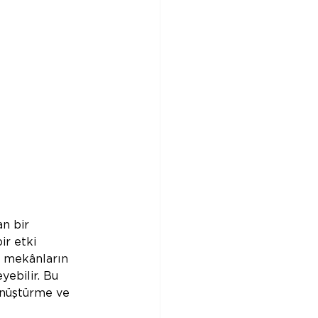
n bir 
ir etki 
ca mekânların 
yebilir. Bu 
önüştürme ve 