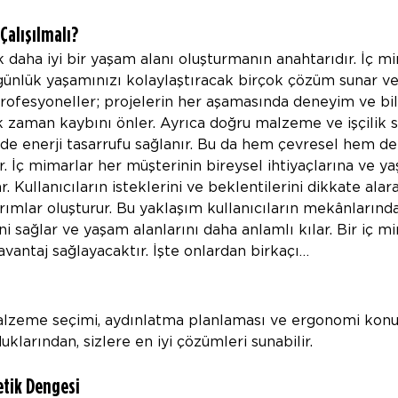
Çalışılmalı?
 daha iyi bir yaşam alanı oluşturmanın anahtarıdır. İç mi
ünlük yaşamınızı kolaylaştıracak birçok çözüm sunar ve
 Profesyoneller; projelerin her aşamasında deneyim ve bilg
zaman kaybını önler. Ayrıca doğru malzeme ve işçilik s
de enerji tasarrufu sağlanır. Bu da hem çevresel hem d
r. İç mimarlar her müşterinin bireysel ihtiyaçlarına ve y
 Kullanıcıların isteklerini ve beklentilerini dikkate alar
sarımlar oluşturur. Bu yaklaşım kullanıcıların mekânlarında
ni sağlar ve yaşam alanlarını daha anlamlı kılar. Bir iç m
avantaj sağlayacaktır. İşte onlardan birkaçı…
alzeme seçimi, aydınlatma planlaması ve ergonomi konul
uklarından, sizlere en iyi çözümleri sunabilir.
etik Dengesi