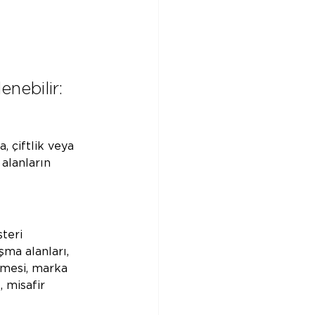
enebilir:
, çiftlik veya 
 alanların 
teri 
şma alanları, 
lmesi, marka 
 misafir 