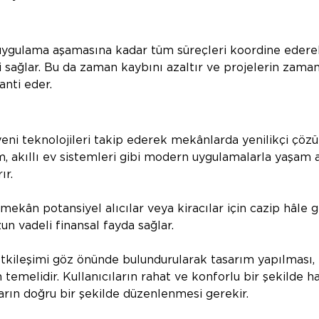
uygulama aşamasına kadar tüm süreçleri koordine ederek
i sağlar. Bu da zaman kaybını azaltır ve projelerin zama
nti eder.
yeni teknolojileri takip ederek mekânlarda yenilikçi çözü
m, akıllı ev sistemleri gibi modern uygulamalarla yaşam a
ır.
ç mekân potansiyel alıcılar veya kiracılar için cazip hâle 
zun vadeli finansal fayda sağlar.
tkileşimi göz önünde bulundurularak tasarım yapılması,
temelidir. Kullanıcıların rahat ve konforlu bir şekilde h
ların doğru bir şekilde düzenlenmesi gerekir.