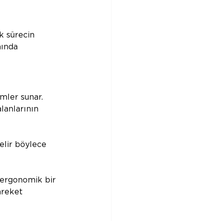
 sürecin 
nında 
mler sunar. 
lanlarının 
gelir böylece 
 ergonomik bir 
areket 