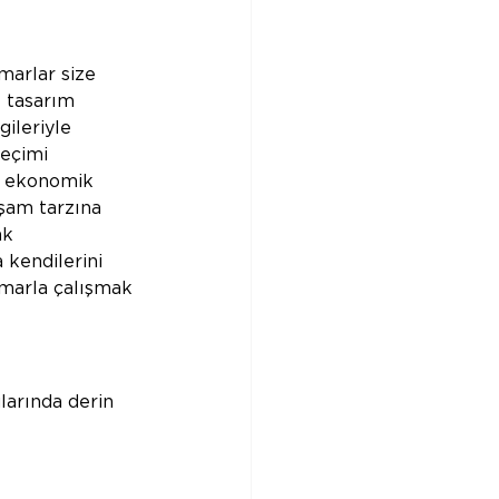
marlar size 
 tasarım 
ileriyle 
eçimi 
e ekonomik 
aşam tarzına 
ak 
 kendilerini 
imarla çalışmak 
arında derin 