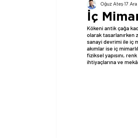
Oğuz Ateş
17 Ar
İç Mimar
Kökeni antik çağa kad
olarak tasarlanırken 
sanayi devrimi ile i
akımlar ise iç mimarlı
fiziksel yapısını, ren
ihtiyaçlarına ve mekâ