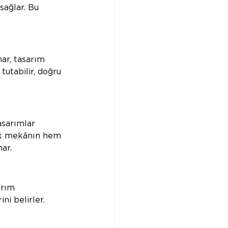
sağlar. Bu 
mar, tasarım 
utabilir, doğru 
.
asarımlar 
rak mekânın hem 
ar.
arım 
i belirler. 
 