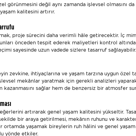
el görünmesini değil aynı zamanda işlevsel olmasını da 
yaşam kalitesini artırır.
arrufu
şmak, proje sürecini daha verimli hâle getirecektir. İç mi
nları önceden tespit ederek maliyetleri kontrol altında t
çimi sayesinde uzun vadede sizlere tasarruf sağlayabilir
eyin zevkine, ihtiyaçlarına ve yaşam tarzına uygun özel t
işlevsel mekânlar yaratmak için gerekli analizleri yapa
lam kazanmasını sağlar hem de benzersiz bir atmosfer sun
tması
ğerlerini artırarak genel yaşam kalitesini yükseltir. Tas
ekilde bir araya getirilmesi, mekânın ruhunu ve karakterin
ir ortamda yaşamak bireylerin ruh hâlini ve genel yaşam
u yönde etkiler.