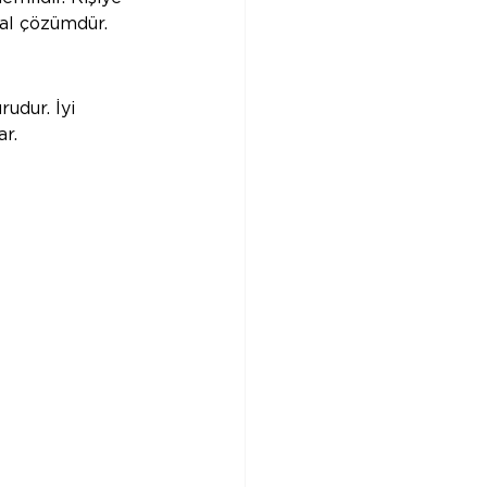
eal çözümdür.
udur. İyi 
r. 