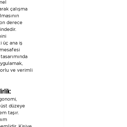
mel 
arak çalışma 
ılmasının 
son derece 
indedir. 
ini 
 üç ana iş 
 mesafesi 
 tasarımında 
uygulamak, 
orlu ve verimli 
irlik: 
gonomi, 
n üst düzeye 
em taşır. 
nım 
mlidir. Kişiye 