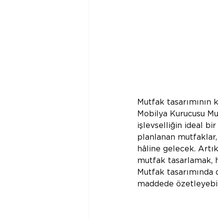
Mutfak tasarımının 
Mobilya Kurucusu Mus
işlevselliğin ideal b
planlanan mutfaklar,
hâline gelecek. Artı
mutfak tasarlamak, h
Mutfak tasarımında d
maddede özetleyebili