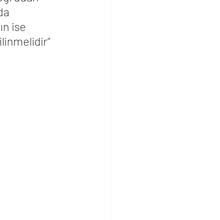
da 
n ise 
inmelidir” 