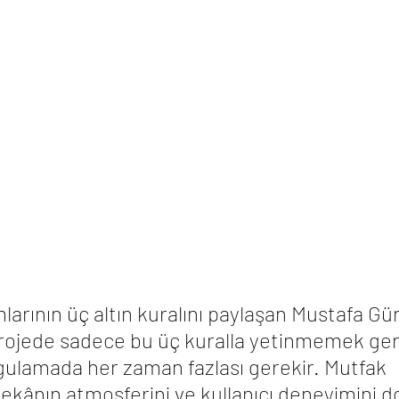
larının üç altın kuralını paylaşan Mustafa Gün
projede sadece bu üç kuralla yetinmemek gere
gulamada her zaman fazlası gerekir. Mutfak 
ekânın atmosferini ve kullanıcı deneyimini 