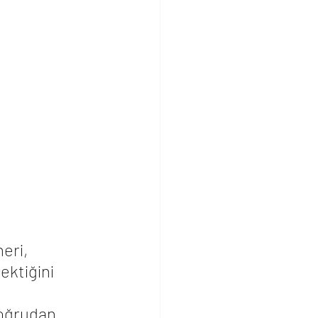
eri, 
ktiğini 
doğrudan 