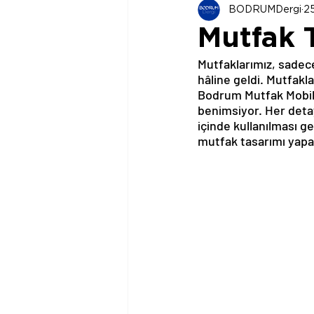
BODRUMDergi
2
Mutfak T
Mutfaklarımız, sadec
hâline geldi. Mutfakla
Bodrum Mutfak Mobily
benimsiyor. Her detay
içinde kullanılması 
mutfak tasarımı yapar