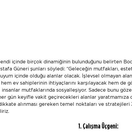
kendi içinde birçok dinamiğinin bulunduğunu belirten B
tafa Güneri şunları söyledi: “Geleceğin mutfakları, estet
ir uyum içinde olduğu alanlar olacak. İşlevsel olmayan al
 hem ev sahiplerinin ihtiyaçlarını karşılayacak hem de gö
k insanlar mutfaklarında sosyalleşiyor. Sadece bunu göze
er gün keyifle vakit geçirecekleri alanlar yaratmamıza o
ikkate alınması gereken temel noktaları ve stratejileri 
riz.
1. Çalışma Üçgeni: 