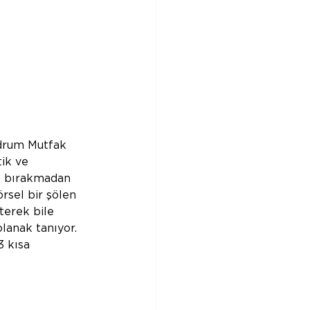
odrum Mutfak 
ik ve 
an bırakmadan 
rsel bir şölen 
terek bile 
lanak tanıyor. 
3 kısa 