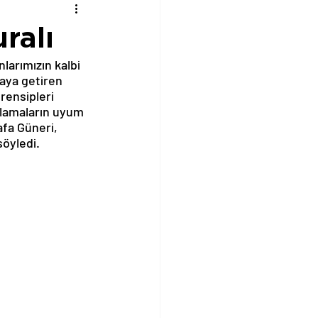
ralı
arımızın kalbi 
raya getiren 
ensipleri 
nlamaların uyum 
fa Güneri, 
söyledi.