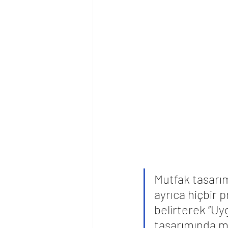
Mutfak tasarım
ayrıca hiçbir 
belirterek “Uy
tasarımında m