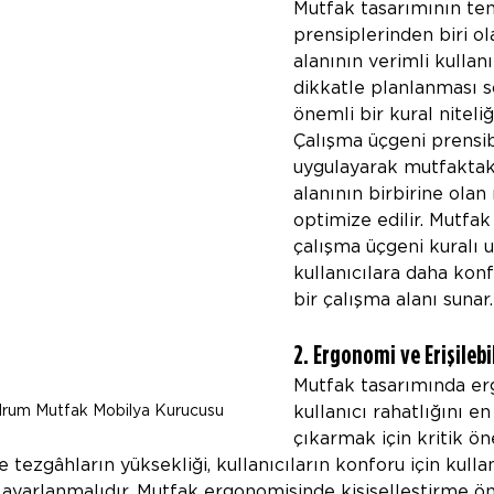
Mutfak tasarımının te
prensiplerinden biri ol
alanının verimli kullan
dikkatle planlanması 
önemli bir kural niteliğ
Çalışma üçgeni prensib
uygulayarak mutfaktaki
alanının birbirine olan
optimize edilir. Mutfak
çalışma üçgeni kuralı 
kullanıcılara daha konf
bir çalışma alanı sunar.
2. Ergonomi ve Erişilebil
Mutfak tasarımında er
drum Mutfak Mobilya Kurucusu
kullanıcı rahatlığını e
çıkarmak için kritik ön
ve tezgâhların yüksekliği, kullanıcıların konforu için kulla
 ayarlanmalıdır. Mutfak ergonomisinde kişiselleştirme öne