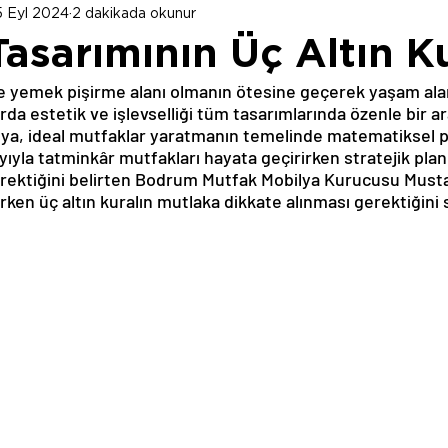
5 Eyl 2024
2 dakikada okunur
asarımının Üç Altın Ku
e yemek pişirme alanı olmanın ötesine geçerek yaşam alanl
rda estetik ve işlevselliği tüm tasarımlarında özenle bir a
a, ideal mutfaklar yaratmanın temelinde matematiksel pr
ıyla tatminkâr mutfakları hayata geçirirken stratejik pla
gerektiğini belirten Bodrum Mutfak Mobilya Kurucusu Musta
ken üç altın kuralın mutlaka dikkate alınması gerektiğini 