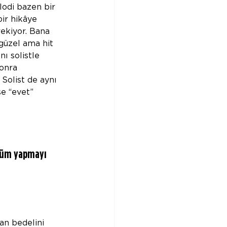
odi bazen bir 
bir hikâye 
ekiyor. Bana 
 güzel ama hit 
ı solistle 
onra 
 Solist de aynı 
se “evet” 
lbüm yapmayı 
san bedelini 