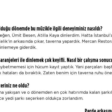
lduğu dönemde bu müzikle ilgili deneyiminiz nasıldı?
eğen, Ümit Besen, Atilla Kaya dinlerdim. Hatta İstanbul’a
ik’in arkasında çıkar, taverna yapardık. Mercan Restora
inlemeye giderdik.
aranjeleri ile dinlemek çok keyifli. Nasıl bir çalışma sonuc
aybetmemesi için hücum kayıt yaptık. Yani parçaları başt
k hataları da bıraktık. Zaten benim için taverna ruhu öne
teriniz ne oldu?
a yakışan ve o dönemden en çok hatırımda kalan şarkıla
ce yedi şarkı seçerken oldukça zorlandım.
Perde arkasın