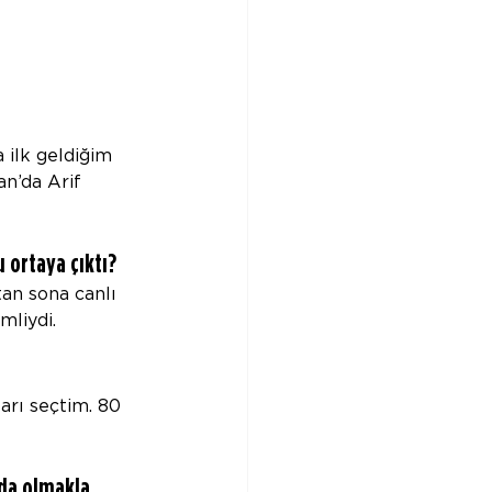
 ilk geldiğim 
n’da Arif 
u ortaya çıktı?
an sona canlı 
mliydi.
rı seçtim. 80 
da olmakla 