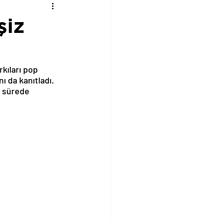
şiz
kıları pop 
ı da kanıtladı. 
a sürede 