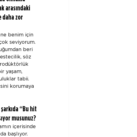
k arasındaki 
e daha zor 
hne benim için 
çok seviyorum. 
uğumdan beri 
estecilik, söz 
prodüktörlük 
ir yaşam, 
uklar tabii. 
esini korumaya 
 şarkıda “Bu hit 
aşıyor musunuz?
amın içerisinde 
a başlıyor. 