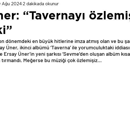
 Ağu 2024
2 dakikada okunur
er: “Tavernayı özlemi
i”
n dönemdeki en büyük hitlerine imza atmış olan ve bu şar
y Üner, ikinci albümü ‘Taverna’ ile yorumculuktaki iddiasın
ve Ersay Üner’in yeni şarkısı ‘Sevme’den oluşan albüm kıs
ra tırmandı. Meğerse bu müziği çok özlemişiz…