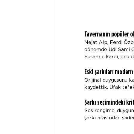
Tavernanın popüler o
Nejat Alp, Ferdi Özb
dönemde Udi Sami Çel
Susam çıkardı, onu d
Eski şarkıları modern 
Orijinal duygusunu k
kaydettik. Ufak tefe
Şarkı seçimindeki kri
Ses rengime, duygum
şarkı arasından sade