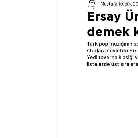
Mustafa Küçük
20
Ersay Ün
demek k
Türk pop müziğinin so
starlara söyleten Ersa
Yedi taverna klasiği 
listelerde üst sırala