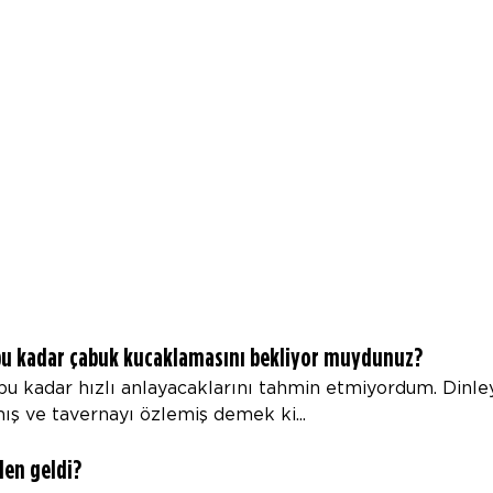
ı bu kadar çabuk kucaklamasını bekliyor muydunuz?
 kadar hızlı anlayacaklarını tahmin etmiyordum. Dinley
ış ve tavernayı özlemiş demek ki...
den geldi?