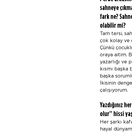
sahneye çıkma
fark ne? Sahn
olabilir mi?
Tam tersi, sa
çok kolay ve 
Çünkü çocukl
oraya aitim. B
yazarlığı ve 
kısmı başka b
başka sorumlul
İkisinin deng
çalışıyorum.
Yazdığınız her
olur” hissi y
Her şarkı kaf
hayal dünyamd