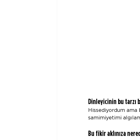
Dinleyicinin bu tarz
Hissediyordum ama bu
samimiyetimi algılam
Bu fikir aklınıza nere