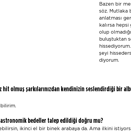
Bazen bir mel
söz. Mutlaka 
anlatması ger
kalırsa hepsi
olup olmadığın
buluştuktan s
hissediyorum.
şeyi hisseder
diyorum.
z hit olmuş şarkılarınızdan kendinizin seslendirdiği bir a
ilirim.
in astronomik bedeller talep edildiği doğru mu?
ilirsin, ikinci el bir binek arabaya da. Ama ilkini istiyor