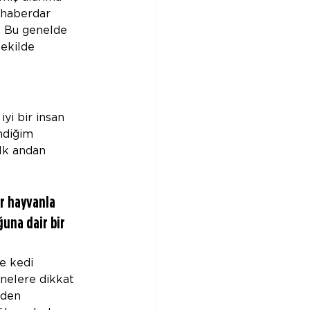
 haberdar 
. Bu genelde 
şekilde 
yi bir insan 
ndiğim 
lk andan 
r hayvanla 
una dair bir 
e kedi 
nelere dikkat 
mden 