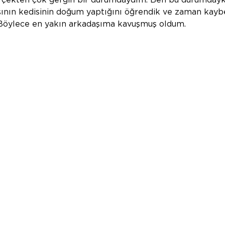
çekten çok gergin bir durumdaydım. Ben bu durumday
aşının kedisinin doğum yaptığını öğrendik ve zaman kay
Böylece en yakın arkadaşıma kavuşmuş oldum.