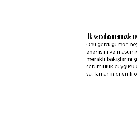
İlk karşılaşmanızda n
Onu gördüğümde heye
enerjisini ve masumiy
meraklı bakışlarını 
sorumluluk duygusu d
sağlamanın önemli ol