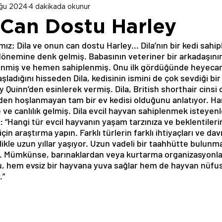
ğu 2024
4 dakikada okunur
n Can Dostu Harley
ız; Dila ve onun can dostu Harley... Dila’nın bir kedi sahip
önemine denk gelmiş. Babasının veteriner bir arkadaşının
enmiş ve hemen sahiplenmiş. Onu ilk gördüğünde heyecan
şladığını hisseden Dila, kedisinin ismini de çok sevdiği bir
Quinn’den esinlerek vermiş. Dila, British shorthair cinsi o
giden hoşlanmayan tam bir ev kedisi olduğunu anlatıyor. Har
e ve canlılık gelmiş. Dila evcil hayvan sahiplenmek isteyen
 “Hangi tür evcil hayvanın yaşam tarzınıza ve beklentileri
in araştırma yapın. Farklı türlerin farklı ihtiyaçları ve davr
likle uzun yıllar yaşıyor. Uzun vadeli bir taahhütte bulunma
. Mümkünse, barınaklardan veya kurtarma organizasyonlar
u, hem evsiz bir hayvana yuva sağlar hem de hayvan nüfu
.”