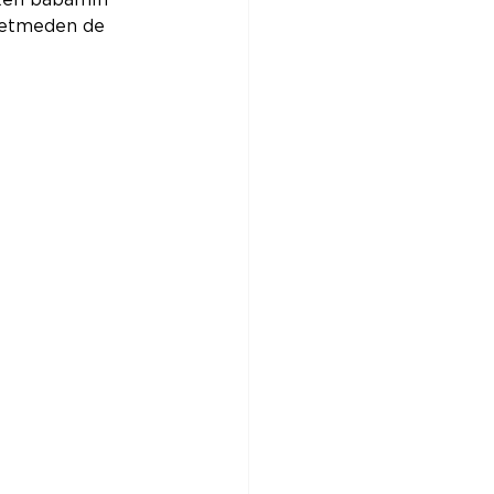
ken babamın 
betmeden de 