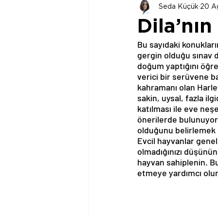
Seda Küçük
20 A
Dila’nı
Bu sayıdaki konuklarım
gergin olduğu sınav d
doğum yaptığını öğr
verici bir serüvene ba
kahramanı olan Harley 
sakin, uysal, fazla il
katılması ile eve neş
önerilerde bulunuyor:
olduğunu belirlemek iç
Evcil hayvanlar genel
olmadığınızı düşünün
hayvan sahiplenin. B
etmeye yardımcı olur