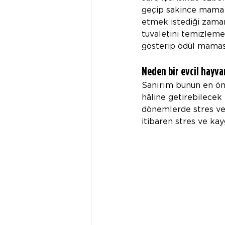
geçip sakince mama 
etmek istediği zaman
tuvaletini temizlemem
gösterip ödül maması
Neden bir evcil hayva
Sanırım bunun en öne
hâline getirebilecek 
dönemlerde stres ve
itibaren stres ve ka