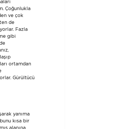
aları 
im. Çoğunlukla 
iden ve çok 
ten de 
orlar. Fazla 
me gibi 
de 
nız, 
laşıp 
ları ortamdan 
e 
orlar. Gürültücü 
oşarak yanıma 
bunu kısa bir 
mış alanına 