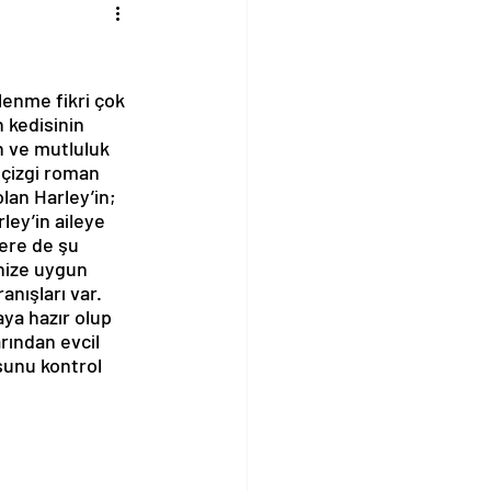
lenme fikri çok 
 kedisinin 
 ve mutluluk 
 çizgi roman 
lan Harley’in; 
ley’in aileye 
lere de şu 
nize uygun 
anışları var. 
ya hazır olup 
ından evcil 
sunu kontrol 