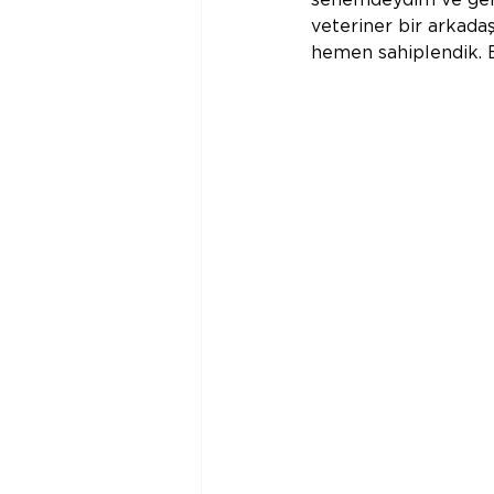
senemdeydim ve ger
veteriner bir arkad
hemen sahiplendik. 