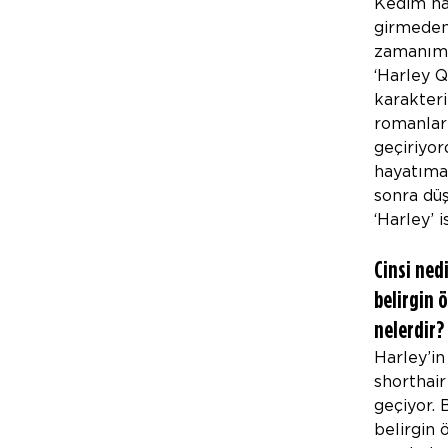
Kedim ha
girmeden
zamanımı
‘Harley Q
karakteri
romanları
geçiriyo
hayatıma 
sonra dü
‘Harley’ 
Cinsi nedi
belirgin ö
nelerdir?
Harley’in 
shorthair
geçiyor. 
belirgin ö