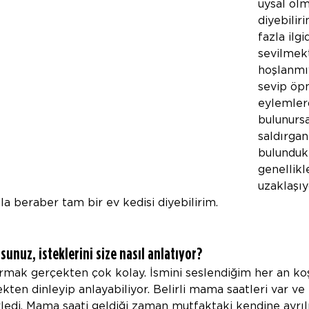
uysal olm
diyebilir
fazla ilg
sevilmek
hoşlanmıy
sevip öp
eylemler
bulunursa
saldırgan
bulunduk
genellikl
uzaklaşıy
a beraber tam bir ev kedisi diyebilirim.
sunuz, isteklerini size nasıl anlatıyor?
kurmak gerçekten çok kolay. İsmini seslendiğim her an k
kten dinleyip anlayabiliyor. Belirli mama saatleri var ve 
rledi. Mama saati geldiği zaman mutfaktaki kendine ayrıl