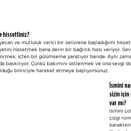
e hissettiniz?
can ve mutluluk verici bir serüvene başladığımı hisset
etini hissetmek bana derin bir bağlılık hissi veriyor. Se
görmek, içten bir gülümseme yaratıyor bende. Aynı zama
a baskılıyor. Çünkü bakımını üstlenmek ve ona sevgi dol
duğu bilinciyle hareket etmeye başlıyorsunuz.
İsmini na
sizin için
var mı?
İsmini ço
çizgi rom
karakteri