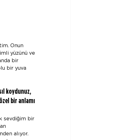
tim. Onun 
vimli yüzünü ve 
nda bir 
u bir yuva 
sıl koydunuz, 
 özel bir anlamı 
k sevdiğim bir 
an 
nden alıyor. 