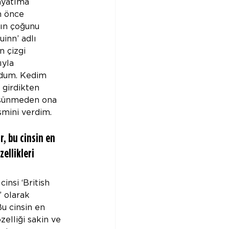
yatıma 
 önce 
n çoğunu 
uinn’ adlı 
n çizgi 
yla 
rdum. Kedim 
girdikten 
şünmeden ona 
ismini verdim.
r, bu cinsin en 
zellikleri 
cinsi ‘British 
’ olarak 
Bu cinsin en 
zelliği sakin ve 