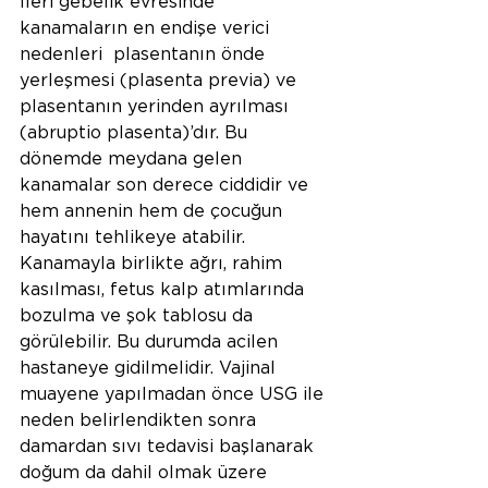
İleri gebelik evresinde 
kanamaların en endişe verici 
nedenleri  plasentanın önde 
yerleşmesi (plasenta previa) ve 
plasentanın yerinden ayrılması 
(abruptio plasenta)’dır. Bu 
dönemde meydana gelen 
kanamalar son derece ciddidir ve 
hem annenin hem de çocuğun 
hayatını tehlikeye atabilir. 
Kanamayla birlikte ağrı, rahim 
kasılması, fetus kalp atımlarında 
bozulma ve şok tablosu da 
görülebilir. Bu durumda acilen 
hastaneye gidilmelidir. Vajinal 
muayene yapılmadan önce USG ile 
neden belirlendikten sonra 
damardan sıvı tedavisi başlanarak 
doğum da dahil olmak üzere 