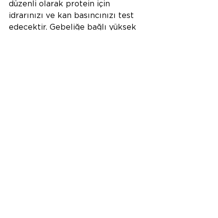
düzenli olarak protein için 
idrarınızı ve kan basıncınızı test 
edecektir. Gebeliğe bağlı yüksek 
tansiyon durumlarında, hastaların 
tedavisi doğumdur.
7- Bebek Hareketlerinde Azalma:
Normalde bebeğin hareketleri 
bazen artar, bazen azalır. Bu 
hareketleri dördüncü veya beşinci 