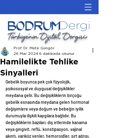
Türkiye'nin Dijital Dergisi
Prof. Dr. Mete Güngör
26 Mar 2024
6 dakikada okunur
Hamilelikte Tehlike
Sinyalleri
Gebelik boyunca pek çok fizyolojik, 
psikososyal ve duygusal değişiklikler 
meydana gelir. Bu değişikliklerin birçoğu 
gebelik esnasında meydana gelen hormonal 
değişimlere veya doğum ve bebeğin iyilik 
durumuyla ilişkili kaygılara bağlıdır. Bu 
değişikliklerin bazıları; diş etlerinde kanama 
veya gingivit, reflü, konstipasyon, vajinal 
akıntı, variköz venler, hemoroidler, sırt ağrısı, 