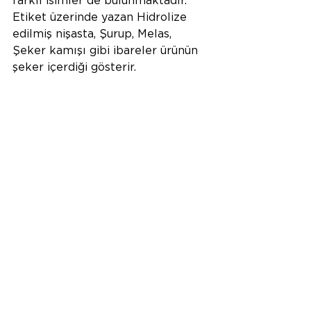
farklı isimler de bulunmaktadır. 
Etiket üzerinde yazan Hidrolize 
edilmiş nişasta, Şurup, Melas, 
Şeker kamışı gibi ibareler ürünün 
şeker içerdiği gösterir. 
Glüten ve Laktoz
Belirli maddelere alerjiniz olabilir. 
Laktoz alerjisi yüzünden birçok 
insan süt ve süt ürünlerinde sorun 
yaşıyor. Arpa, çavdar, buğday gibi 
tahıllarda da bol miktarda glüten 
vardır. Eğer bu maddelere karşı 
hassasiyetiniz varsa paketli 
gıdaların etiketlerinin bu ürünleri 
içerip içermediğine özellikle 
dikkat etmelisiniz. 
Lifler