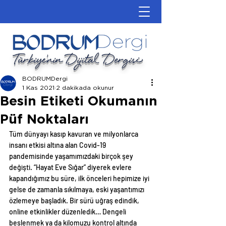
Türkiye'nin Dijital Dergisi
BODRUMDergi
1 Kas 2021
2 dakikada okunur
Besin Etiketi Okumanın
Püf Noktaları
Tüm dünyayı kasıp kavuran ve milyonlarca 
insanı etkisi altına alan Covid-19 
pandemisinde yaşamımızdaki birçok şey 
değişti. “Hayat Eve Sığar” diyerek evlere 
kapandığımız bu süre, ilk önceleri hepimize iyi 
gelse de zamanla sıkılmaya, eski yaşantımızı 
özlemeye başladık. Bir sürü uğraş edindik, 
online etkinlikler düzenledik… Dengeli 
beslenmek ya da kilomuzu kontrol altında 