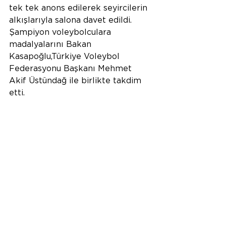
tek tek anons edilerek seyircilerin 
alkışlarıyla salona davet edildi. 
Şampiyon voleybolculara 
madalyalarını Bakan 
Kasapoğlu,Türkiye Voleybol 
Federasyonu Başkanı Mehmet 
Akif Üstündağ ile birlikte takdim 
etti.
Şampiyonluk kupasını Bakan 
Kasapoğlu'nun, kaptan Melis 