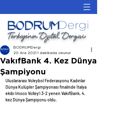
Türkiye'nin Dijital Dergisi
BODRUMDergi
20 Ara 2021
1 dakikada okunur
VakıfBank 4. Kez Dünya
Şampiyonu
Uluslararası Voleybol Federasyonu Kadınlar 
Dünya Kulüpler Şampiyonası finalinde İtalya 
ekibi Imoco Volley'i 3-2 yenen VakıfBank, 4. 
kez Dünya Şampiyonu oldu.