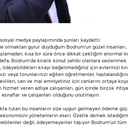
sosyal medya paylaşımında şunları kaydetti:
e olmaktan gurur duyduğum Bodrum’un güzel insanları.. 
amadan, kısa bir süre önce dikkat çektiğim anormal kon
efa, Bodrum’da kiralık konut sahibi olanlara seslenmek 
, ödeyebildikleri kirayı beğenmediğiniz için evlerinizi ki
ınızı veya torunlarınızı eğiten öğretmenler, hastalandığı
evlileri, can ve mal emniyetiniz için canlarını ortaya ko
in hizmet veren adliye çalışanları, gün içinde birçok ihtiya
 esnaflar ve çalışanları olduğunu unutmayın.
ta tutan bu insanların size uygun gelmeyen ödeme güçle
n ekonomisini yönetenlerin eseri. Özetle demek istediğim,
deyebilenler değil, ödeyemeyenler taşıyor Bodrum’un tüm