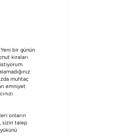
Yeni bir günün 
ut kiraları 
istiyorum. 
ralamadığınız 
nızda muhtaç 
yan emniyet 
cınızı 
ri onların 
 sizin talep 
 yükünü 