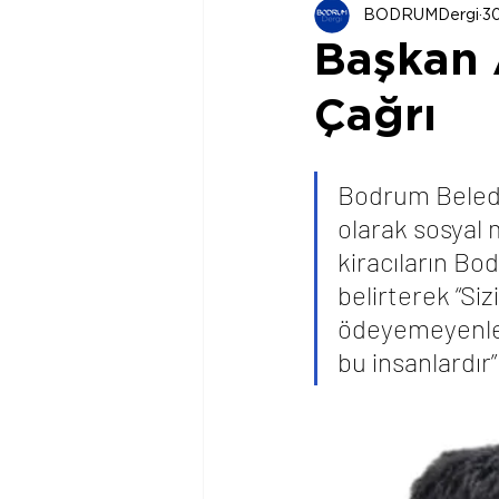
BODRUMDergi
3
Başkan 
Çağrı
Bodrum Belediy
olarak sosyal 
kiracıların Bo
belirterek “Siz
ödeyemeyenler
bu insanlardır”