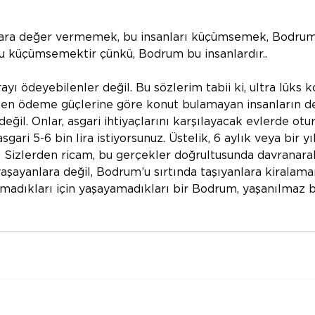
nlara değer vermemek, bu insanları küçümsemek, Bodrum
küçümsemektir çünkü, Bodrum bu insanlardır..
rayı ödeyebilenler değil. Bu sözlerim tabii ki, ultra lüks k
aten ödeme güçlerine göre konut bulamayan insanların der
ğil. Onlar, asgari ihtiyaçlarını karşılayacak evlerde otu
gari 5-6 bin lira istiyorsunuz. Üstelik, 6 aylık veya bir yıl
! Sizlerden ricam, bu gerçekler doğrultusunda davranarak,
aşayanlara değil, Bodrum’u sırtında taşıyanlara kiralaman
amadıkları için yaşayamadıkları bir Bodrum, yaşanılmaz 