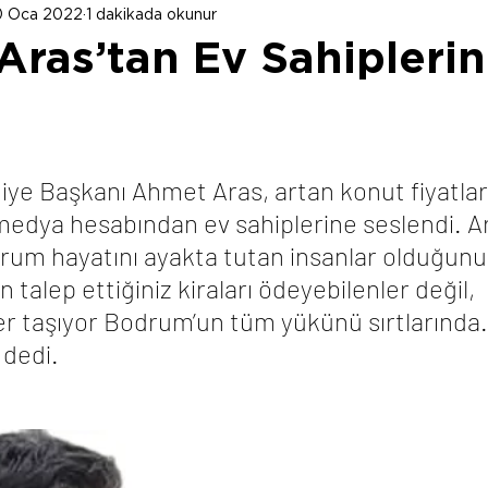
0 Oca 2022
1 dakikada okunur
Aras’tan Ev Sahipleri
e Başkanı Ahmet Aras, artan konut fiyatların
medya hesabından ev sahiplerine seslendi. Ar
drum hayatını ayakta tutan insanlar olduğunu
in talep ettiğiniz kiraları ödeyebilenler değil, 
 taşıyor Bodrum’un tüm yükünü sırtlarında
 dedi.