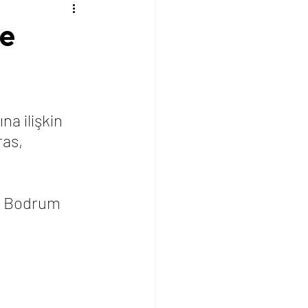
ne
a ilişkin 
as, 
 
. Bodrum 