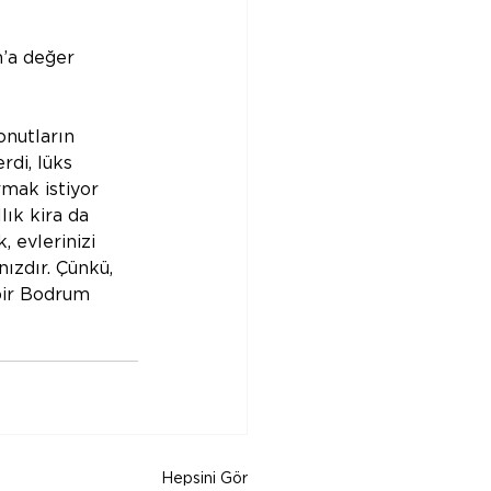
’a değer 
onutların 
di, lüks 
rmak istiyor 
lık kira da 
 evlerinizi 
ızdır. Çünkü, 
bir Bodrum 
Hepsini Gör