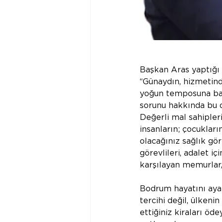
Başkan Aras yaptığı 
“Günaydın, hizmetind
yoğun temposuna başl
sorunu hakkında bu d
Değerli mal sahipleri
insanların; çocuklar
olacağınız sağlık gör
görevlileri, adalet iç
karşılayan memurlar,
Bodrum hayatını ayak
tercihi değil, ülkeni
ettiğiniz kiraları ö