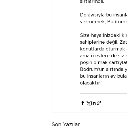
sırtlarında.
Dolayısıyla bu insa
vermemek, Bodrum’u 
Size hayalinizdeki ki
sahiplerine değil. Z
konutlarda oturmak de
ama o evlere de siz as
peşin olmak şartıyla
Bodrum’un sırtında y
bu insanların ev bul
olacaktır.”
Son Yazılar